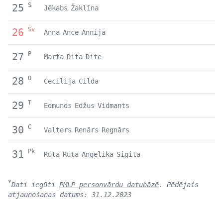
S
25
Jēkabs
Žaklīna
Sv
26
Anna
Ance
Annija
P
27
Marta
Dita
Dite
O
28
Cecīlija
Cilda
T
29
Edmunds
Edžus
Vidmants
C
30
Valters
Renārs
Regnārs
Pk
31
Rūta
Ruta
Angelika
Sigita
*
Dati iegūti
PMLP personvārdu datubāzē
. Pēdējais
atjaunošanas datums: 31.12.2023