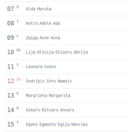
O
07
Alda
Maruta
T
08
Antra
Adele
Ada
C
09
Zaiga
Asne
Asna
Pk
10
Lija
Olīvija
Olivers
Odrija
S
11
Leonora
Svens
Sv
12
Indriķis
Ints
Namejs
P
13
Margrieta
Margarita
O
14
Oskars
Ritvars
Anvars
T
15
Egons
Egmonts
Egija
Henriks