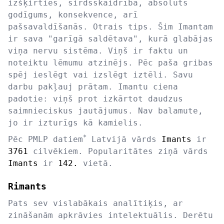
izšķirties, sirdsskaidrība, absolūts
godīgums, konsekvence, arī
pašsavaldīšanās. Otrais tips. Šim Imantam
ir sava "garīgā saldētava", kurā glabājas
viņa nervu sistēma. Viņš ir faktu un
noteiktu lēmumu atzinējs. Pēc paša gribas
spēj ieslēgt vai izslēgt iztēli. Savu
darbu pakļauj prātam. Imantu ciena
padotie: viņš prot izkārtot daudzus
saimnieciskus jautājumus. Nav balamute,
jo ir izturīgs kā kamielis.
*
Pēc PMLP datiem
Latvijā vārds
Imants
ir
3761
cilvēkiem. Popularitātes ziņā vārds
Imants
ir
142.
vietā.
Rimants
Pats sev vislabākais analītiķis, ar
zināšanām apkrāvies intelektuālis. Derētu