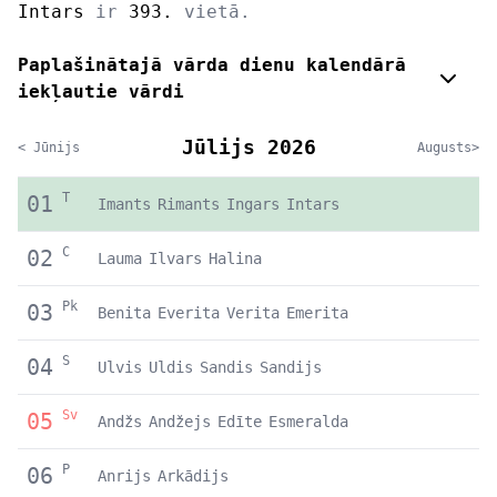
Intars
ir
393.
vietā.
Paplašinātajā vārda dienu kalendārā
iekļautie vārdi
Jūlijs 2026
< Jūnijs
Augusts>
T
01
Imants
Rimants
Ingars
Intars
C
02
Lauma
Ilvars
Halina
Pk
03
Benita
Everita
Verita
Emerita
S
04
Ulvis
Uldis
Sandis
Sandijs
Sv
05
Andžs
Andžejs
Edīte
Esmeralda
P
06
Anrijs
Arkādijs