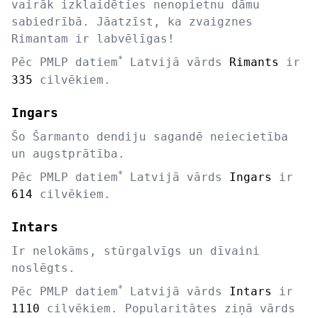
vairāk izklaidēties nenopietnu dāmu
sabiedrībā. Jāatzīst, ka zvaigznes
Rimantam ir labvēlīgas!
*
Pēc PMLP datiem
Latvijā vārds
Rimants
ir
335
cilvēkiem.
Ingars
Šo Šarmanto dendiju sagandē neiecietība
un augstprātība.
*
Pēc PMLP datiem
Latvijā vārds
Ingars
ir
614
cilvēkiem.
Intars
Ir nelokāms, stūrgalvīgs un dīvaini
noslēgts.
*
Pēc PMLP datiem
Latvijā vārds
Intars
ir
1110
cilvēkiem. Popularitātes ziņā vārds