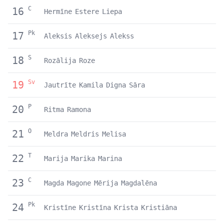
C
16
Hermīne
Estere
Liepa
Pk
17
Aleksis
Aleksejs
Alekss
S
18
Rozālija
Roze
Sv
19
Jautrīte
Kamila
Digna
Sāra
P
20
Ritma
Ramona
O
21
Meldra
Meldris
Melisa
T
22
Marija
Marika
Marina
C
23
Magda
Magone
Mērija
Magdalēna
Pk
24
Kristīne
Kristīna
Krista
Kristiāna