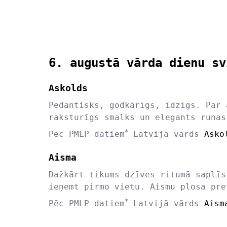
6. augustā vārda dienu sv
Askolds
Pedantisks, godkārīgs, īdzīgs. Par 
raksturīgs smalks un elegants runas
*
Pēc PMLP datiem
Latvijā vārds
Asko
Aisma
Dažkārt tikums dzīves ritumā saplīs
ieņemt pirmo vietu. Aismu plosa pre
*
Pēc PMLP datiem
Latvijā vārds
Aism