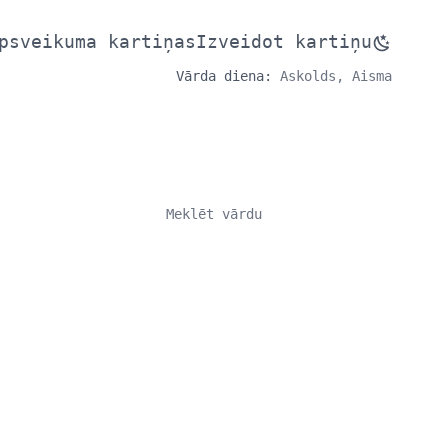
psveikuma kartiņas
Izveidot kartiņu
Vārda diena:
Askolds, Aisma