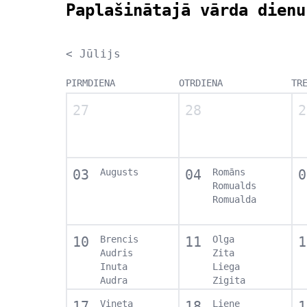
Paplašinātajā vārda dienu
< Jūlijs
PIRMDIENA
OTRDIENA
TR
27
28
2
03
Augusts
04
Romāns
0
Romualds
Romualda
10
Brencis
11
Olga
1
Audris
Zita
Inuta
Liega
Audra
Zigita
17
Vineta
18
Liene
1