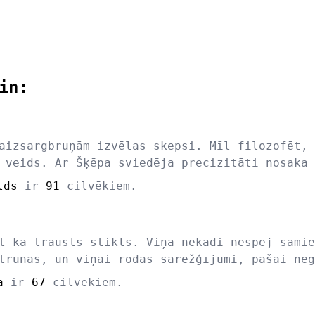
in:
aizsargbruņām izvēlas skepsi. Mīl filozofēt, 
 veids. Ar Šķēpa sviedēja precizitāti nosaka 
lds
ir
91
cilvēkiem.
t kā trausls stikls. Viņa nekādi nespēj samie
trunas, un viņai rodas sarežģījumi, pašai neg
a
ir
67
cilvēkiem.