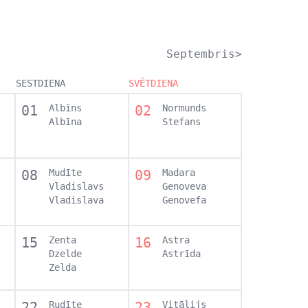
Septembris>
SESTDIENA
SVĒTDIENA
01
Albīns
02
Normunds
Albīna
Stefans
08
Mudīte
09
Madara
Vladislavs
Genoveva
Vladislava
Genovefa
15
Zenta
16
Astra
Dzelde
Astrīda
Zelda
22
Rudīte
23
Vitālijs