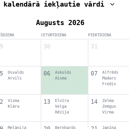
 kalendārā iekļautie vārdi
Augusts 2026
EŠDIENA
CETURTDIENA
PIEKTDIENA
9
30
31
5
Osvalds
06
Askolds
07
Alfrēds
Arvils
Aisma
Madars
Fredis
2
Vizma
13
Elvīra
14
Zelma
Klāra
Velga
Zemgus
Rēzija
Virma
9
Melānija
20
Bernhards
21
Janīna