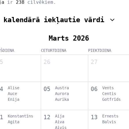
ja
ir
238
cilvēkiem.
 kalendārā iekļautie vārdi
Marts 2026
EŠDIENA
CETURTDIENA
PIEKTDIENA
5
26
27
4
Alise
05
Austra
06
Vents
Auce
Aurora
Centis
Enija
Aurika
Gotfrīds
1
Konstantīns
12
Aija
13
Ernests
Agita
Aiva
Balvis
Aivis