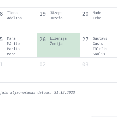
8
Ilona
19
Jāzeps
20
Made
Adelīna
Juzefa
Irbe
5
Māra
26
Eiženija
27
Gustavs
Mārīte
Ženija
Gusts
Marita
Tālrīts
Mare
Saulis
1
02
03
jais atjaunošanas datums: 31.12.2023