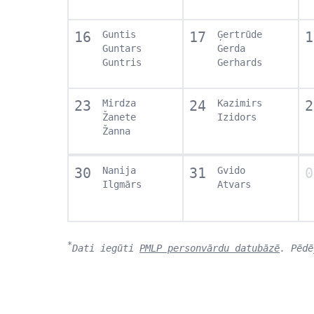
16
Guntis
17
Ģertrūde
1
Guntars
Gerda
Guntris
Gerhards
23
Mirdza
24
Kazimirs
2
Žanete
Izidors
Žanna
30
Nanija
31
Gvido
0
Ilgmārs
Atvars
*
Dati iegūti
PMLP personvārdu datubāzē
. Pēdē