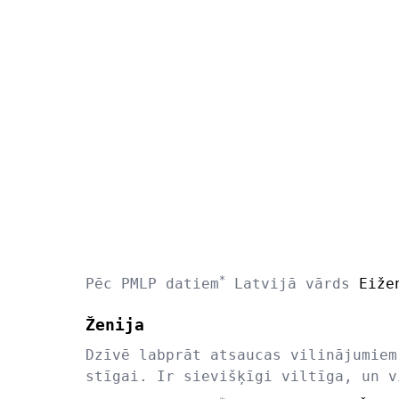
*
Pēc PMLP datiem
Latvijā vārds
Eiže
Ženija
Dzīvē labprāt atsaucas vilinājumiem
stīgai. Ir sievišķīgi viltīga, un v