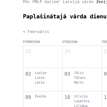
*
Pēc PMLP datiem
Latvijā vārds
Ženi
Paplašinātajā vārda dienu
< Februāris
PIRMDIENA
OTRDIENA
TR
23
24
2
02
Lavīze
03
Tālis
0
Luīze
Tālavs
Laila
Marts
09
Ēvalds
10
Silvija
1
Laimrota
Liliāna