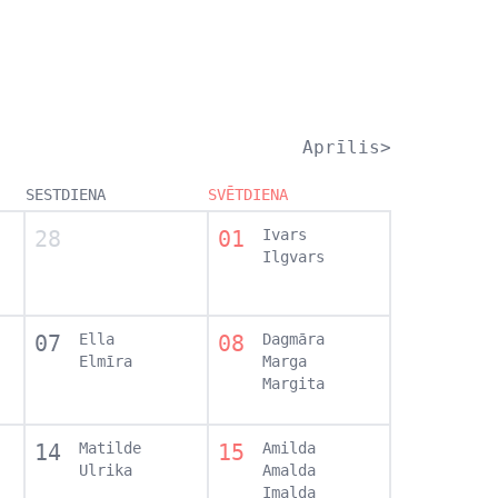
Aprīlis>
SESTDIENA
SVĒTDIENA
28
01
Ivars
Ilgvars
07
Ella
08
Dagmāra
Elmīra
Marga
Margita
14
Matilde
15
Amilda
Ulrika
Amalda
Imalda