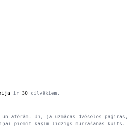
nija
ir
30
cilvēkiem.
 un afērām. Un, ja uzmācas dvēseles paģiras, 
iņai piemīt kaķim līdzīgs murrāšanas kults.