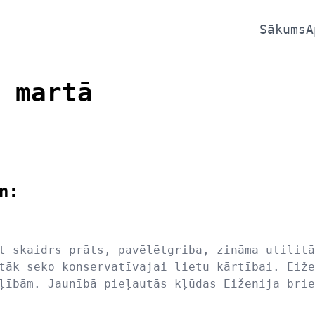
Sākums
A
 martā
n:
t skaidrs prāts, pavēlētgriba, zināma utilitā
tāk seko konservatīvajai lietu kārtībai. Eiže
ļībām. Jaunībā pieļautās kļūdas Eiženija brie