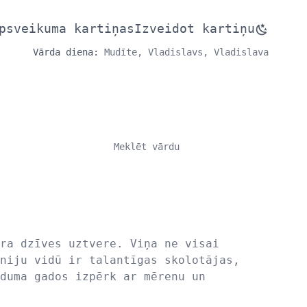
psveikuma kartiņas
Izveidot kartiņu
Vārda diena:
Mudīte, Vladislavs, Vladislava
ra dzīves uztvere. Viņa ne visai
niju vidū ir talantīgas skolotājas,
duma gados izpērk ar mērenu un