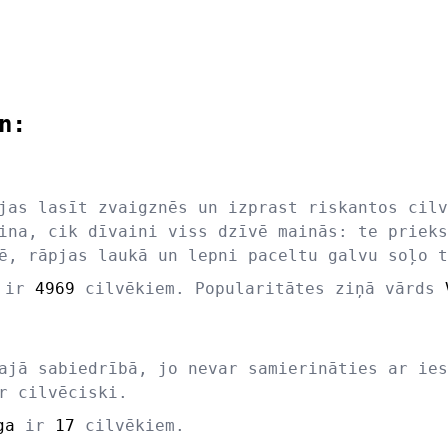
n:
jas lasīt zvaigznēs un izprast riskantos cilv
ina, cik dīvaini viss dzīvē mainās: te prieks
ē, rāpjas laukā un lepni paceltu galvu soļo t
ir
4969
cilvēkiem. Popularitātes ziņā vārds
ajā sabiedrībā, jo nevar samierināties ar ies
r cilvēciski.
ga
ir
17
cilvēkiem.