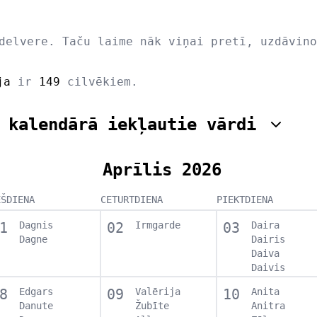
delvere. Taču laime nāk viņai pretī, uzdāvino
ja
ir
149
cilvēkiem.
 kalendārā iekļautie vārdi
Aprīlis 2026
EŠDIENA
CETURTDIENA
PIEKTDIENA
1
Dagnis
02
Irmgarde
03
Daira
Dagne
Dairis
Daiva
Daivis
8
Edgars
09
Valērija
10
Anita
Danute
Žubīte
Anitra