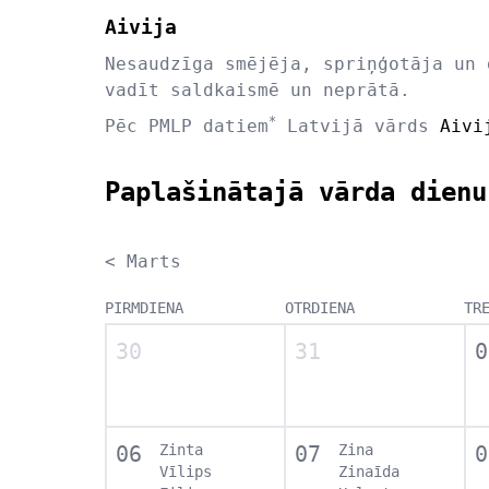
Aivija
Nesaudzīga smējēja, spriņģotāja un 
vadīt saldkaismē un neprātā.
*
Pēc PMLP datiem
Latvijā vārds
Aivi
Paplašinātajā vārda dienu
< Marts
PIRMDIENA
OTRDIENA
TR
30
31
0
06
Zinta
07
Zina
0
Vīlips
Zinaīda