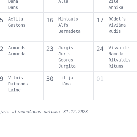
Dana
Alla
Zīle
Dans
Annika
5
Aelita
16
Mintauts
17
Rūdolfs
Gastons
Alfs
Viviāna
Bernadeta
Rūdis
2
Armands
23
Jurģis
24
Visvaldis
Armanda
Juris
Nameda
Georgs
Ritvaldis
Jurgita
Ritums
9
Vilnis
30
Lilija
01
Raimonds
Liāna
Laine
jais atjaunošanas datums: 31.12.2023