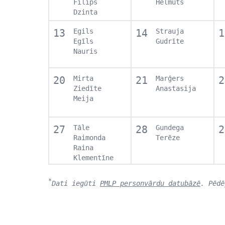
Filips
Helmuts
Dzinta
13
Egils
14
Strauja
1
Egīls
Gudrīte
Nauris
20
Mirta
21
Marģers
2
Ziedīte
Anastasija
Meija
27
Tāle
28
Gundega
2
Raimonda
Terēze
Raina
Klementīne
*
Dati iegūti
PMLP personvārdu datubāzē
. Pēdē