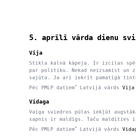
5. aprīlī vārda dienu svi
Vija
Stikla kalnā kāpeja. Ir izcilas spē
par politiku. Nekad neizsamist un z
sajūta. Ja arī iekrīt pamatīgā tint
*
Pēc PMLP datiem
Latvijā vārds
Vija
Vidaga
Vaiga sviedros pūlas iekļūt augstāk
sapnis ir maldīgs. Taču maldīties i
*
Pēc PMLP datiem
Latvijā vārds
Vida