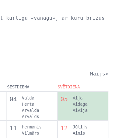
t kārtīgu «vanagu», ar kuru brīžus
Maijs>
SESTDIENA
SVĒTDIENA
04
Valda
05
Vija
Herta
Vidaga
Ārvalda
Aivija
Ārvalds
11
Hermanis
12
Jūlijs
Vilmārs
Ainis