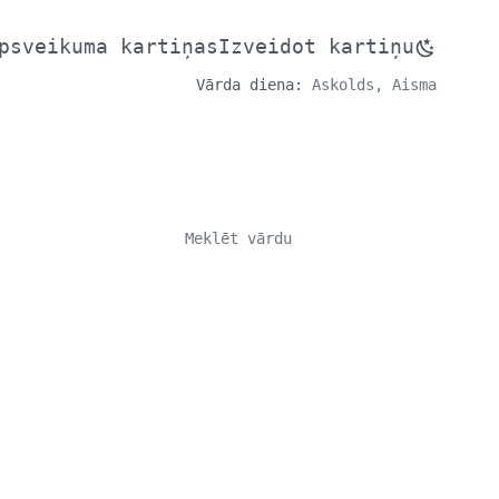
psveikuma kartiņas
Izveidot kartiņu
Vārda diena:
Askolds, Aisma