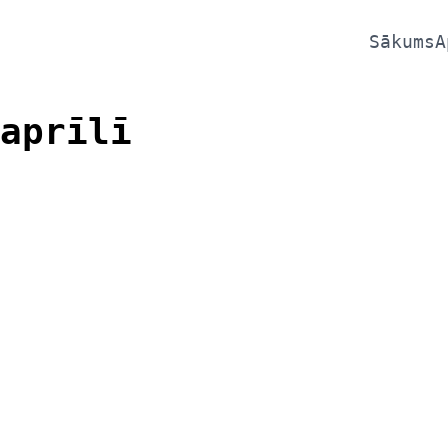
Sākums
A
aprīlī