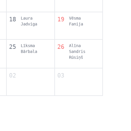
18
Laura
19
Vēsma
Jadviga
Fanija
25
Līksma
26
Alīna
Bārbala
Sandris
Rūsiņš
02
03