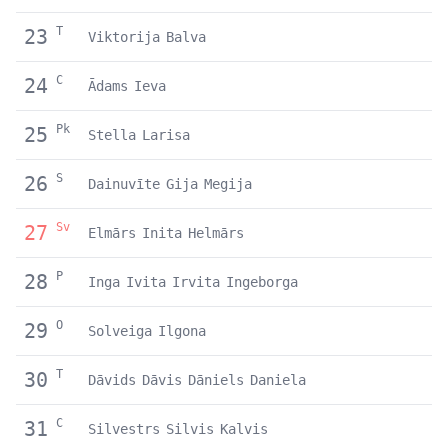
T
23
Viktorija
Balva
C
24
Ādams
Ieva
Pk
25
Stella
Larisa
S
26
Dainuvīte
Gija
Megija
Sv
27
Elmārs
Inita
Helmārs
P
28
Inga
Ivita
Irvita
Ingeborga
O
29
Solveiga
Ilgona
T
30
Dāvids
Dāvis
Dāniels
Daniela
C
31
Silvestrs
Silvis
Kalvis