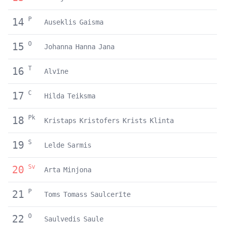
P
14
Auseklis
Gaisma
O
15
Johanna
Hanna
Jana
T
16
Alvīne
C
17
Hilda
Teiksma
Pk
18
Kristaps
Kristofers
Krists
Klinta
S
19
Lelde
Sarmis
Sv
20
Arta
Minjona
P
21
Toms
Tomass
Saulcerīte
O
22
Saulvedis
Saule