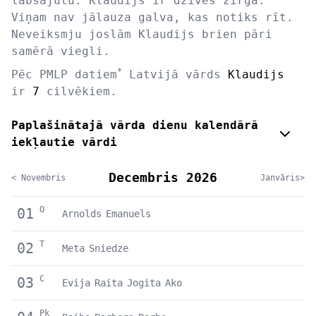
labsajūtu. Klaudijs ir dzīves zirgā.
Viņam nav jālauza galva, kas notiks rīt.
Neveiksmju joslām Klaudijs brien pāri
samērā viegli.
*
Pēc PMLP datiem
Latvijā vārds
Klaudijs
ir
7
cilvēkiem.
Paplašinātajā vārda dienu kalendārā
iekļautie vārdi
Decembris 2026
< Novembris
Janvāris>
O
01
Arnolds
Emanuels
T
02
Meta
Sniedze
C
03
Evija
Raita
Jogita
Ako
Pk