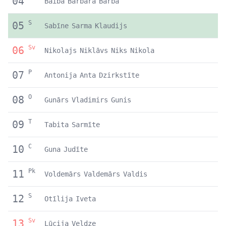
04
Baiba
Barbara
Barba
S
05
Sabīne
Sarma
Klaudijs
Sv
06
Nikolajs
Niklāvs
Niks
Nikola
P
07
Antonija
Anta
Dzirkstīte
O
08
Gunārs
Vladimirs
Gunis
T
09
Tabita
Sarmīte
C
10
Guna
Judīte
Pk
11
Voldemārs
Valdemārs
Valdis
S
12
Otīlija
Iveta
Sv
13
Lūcija
Veldze