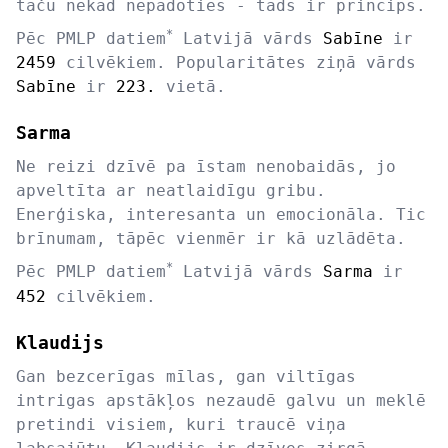
taču nekad nepadoties - tāds ir princips.
*
Pēc PMLP datiem
Latvijā vārds
Sabīne
ir
2459
cilvēkiem. Popularitātes ziņā vārds
Sabīne
ir
223.
vietā.
Sarma
Ne reizi dzīvē pa īstam nenobaidās, jo
apveltīta ar neatlaidīgu gribu.
Enerģiska, interesanta un emocionāla. Tic
brīnumam, tāpēc vienmēr ir kā uzlādēta.
*
Pēc PMLP datiem
Latvijā vārds
Sarma
ir
452
cilvēkiem.
Klaudijs
Gan bezcerīgas mīlas, gan viltīgas
intrigas apstākļos nezaudē galvu un meklē
pretindi visiem, kuri traucē viņa