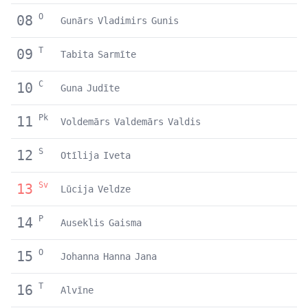
O
08
Gunārs
Vladimirs
Gunis
T
09
Tabita
Sarmīte
C
10
Guna
Judīte
Pk
11
Voldemārs
Valdemārs
Valdis
S
12
Otīlija
Iveta
Sv
13
Lūcija
Veldze
P
14
Auseklis
Gaisma
O
15
Johanna
Hanna
Jana
T
16
Alvīne