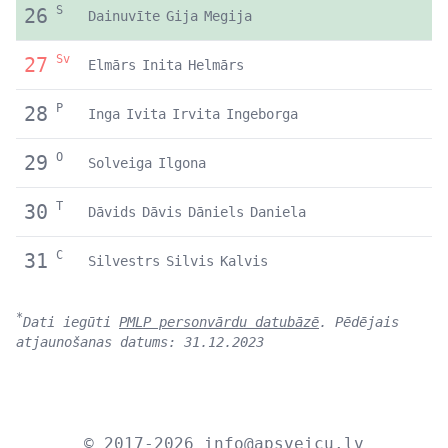
S
26
Dainuvīte
Gija
Megija
Sv
27
Elmārs
Inita
Helmārs
P
28
Inga
Ivita
Irvita
Ingeborga
O
29
Solveiga
Ilgona
T
30
Dāvids
Dāvis
Dāniels
Daniela
C
31
Silvestrs
Silvis
Kalvis
*
Dati iegūti
PMLP personvārdu datubāzē
. Pēdējais
atjaunošanas datums: 31.12.2023
© 2017-2026
info@apsveicu.lv