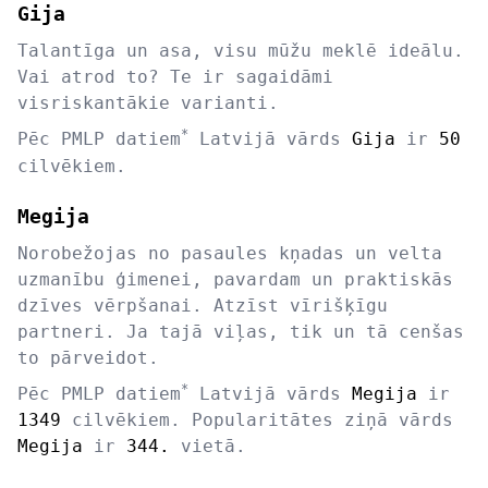
Gija
Talantīga un asa, visu mūžu meklē ideālu.
Vai atrod to? Te ir sagaidāmi
visriskantākie varianti.
*
Pēc PMLP datiem
Latvijā vārds
Gija
ir
50
cilvēkiem.
Megija
Norobežojas no pasaules kņadas un velta
uzmanību ģimenei, pavardam un praktiskās
dzīves vērpšanai. Atzīst vīrišķīgu
partneri. Ja tajā viļas, tik un tā cenšas
to pārveidot.
*
Pēc PMLP datiem
Latvijā vārds
Megija
ir
1349
cilvēkiem. Popularitātes ziņā vārds
Megija
ir
344.
vietā.