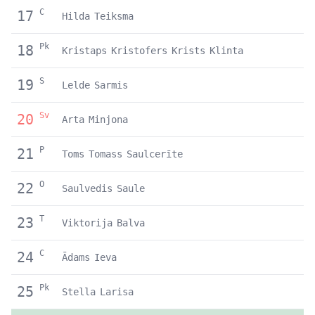
C
17
Hilda
Teiksma
Pk
18
Kristaps
Kristofers
Krists
Klinta
S
19
Lelde
Sarmis
Sv
20
Arta
Minjona
P
21
Toms
Tomass
Saulcerīte
O
22
Saulvedis
Saule
T
23
Viktorija
Balva
C
24
Ādams
Ieva
Pk
25
Stella
Larisa