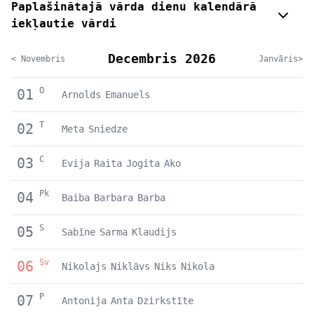
Paplašinātajā vārda dienu kalendārā
iekļautie vārdi
Decembris 2026
< Novembris
Janvāris>
O
01
Arnolds
Emanuels
T
02
Meta
Sniedze
C
03
Evija
Raita
Jogita
Ako
Pk
04
Baiba
Barbara
Barba
S
05
Sabīne
Sarma
Klaudijs
Sv
06
Nikolajs
Niklāvs
Niks
Nikola
P
07
Antonija
Anta
Dzirkstīte