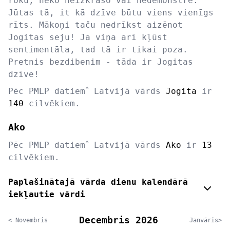
roku, neko neizkrāso vai nedemonstrē.
Jūtas tā, it kā dzīve būtu viens vienīgs
rīts. Mākoņi taču nedrīkst aizēnot
Jogitas seju! Ja viņa arī kļūst
sentimentāla, tad tā ir tikai poza.
Pretnis bezdibenim - tāda ir Jogitas
dzīve!
*
Pēc PMLP datiem
Latvijā vārds
Jogita
ir
140
cilvēkiem.
Ako
*
Pēc PMLP datiem
Latvijā vārds
Ako
ir
13
cilvēkiem.
Paplašinātajā vārda dienu kalendārā
iekļautie vārdi
Decembris 2026
< Novembris
Janvāris>