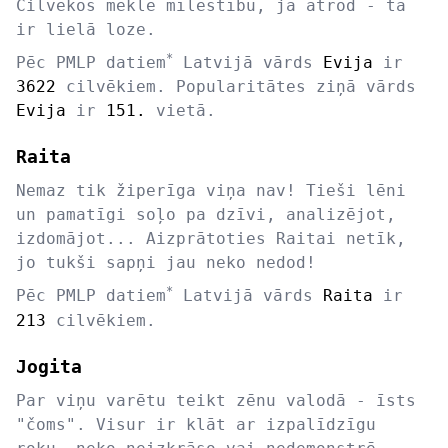
Cilvēkos meklē mīlestību, ja atrod - tā
ir lielā loze.
*
Pēc PMLP datiem
Latvijā vārds
Evija
ir
3622
cilvēkiem. Popularitātes ziņā vārds
Evija
ir
151.
vietā.
Raita
Nemaz tik žiperīga viņa nav! Tieši lēni
un pamatīgi soļo pa dzīvi, analizējot,
izdomājot... Aizprātoties Raitai netīk,
jo tukši sapņi jau neko nedod!
*
Pēc PMLP datiem
Latvijā vārds
Raita
ir
213
cilvēkiem.
Jogita
Par viņu varētu teikt zēnu valodā - īsts
"čoms". Visur ir klāt ar izpalīdzīgu