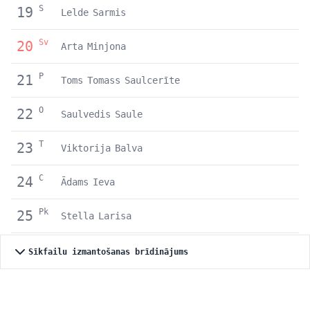
S
19
Lelde
Sarmis
Sv
20
Arta
Minjona
P
21
Toms
Tomass
Saulcerīte
O
22
Saulvedis
Saule
T
23
Viktorija
Balva
C
24
Ādams
Ieva
Pk
25
Stella
Larisa
S
26
Dainuvīte
Gija
Megija
Sīkfailu izmantošanas brīdinājums
Sv
27
Elmārs
Inita
Helmārs