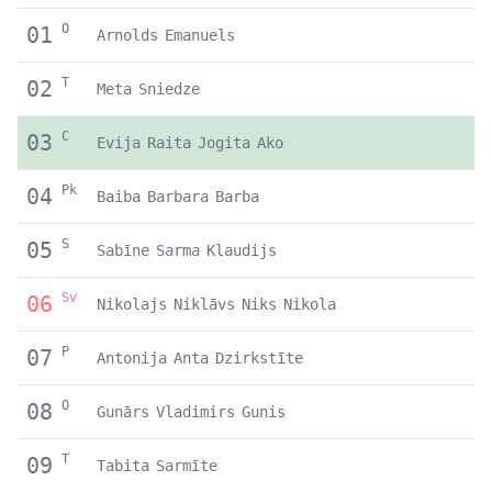
O
01
Arnolds
Emanuels
T
02
Meta
Sniedze
C
03
Evija
Raita
Jogita
Ako
Pk
04
Baiba
Barbara
Barba
S
05
Sabīne
Sarma
Klaudijs
Sv
06
Nikolajs
Niklāvs
Niks
Nikola
P
07
Antonija
Anta
Dzirkstīte
O
08
Gunārs
Vladimirs
Gunis
T
09
Tabita
Sarmīte