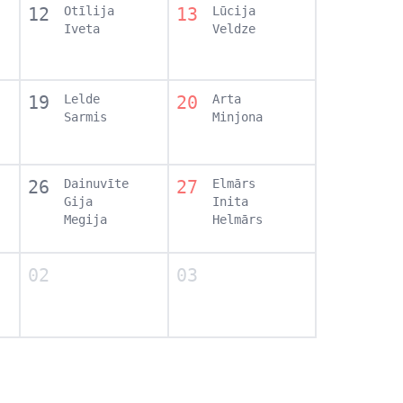
12
Otīlija
13
Lūcija
Iveta
Veldze
19
Lelde
20
Arta
Sarmis
Minjona
26
Dainuvīte
27
Elmārs
Gija
Inita
Megija
Helmārs
02
03