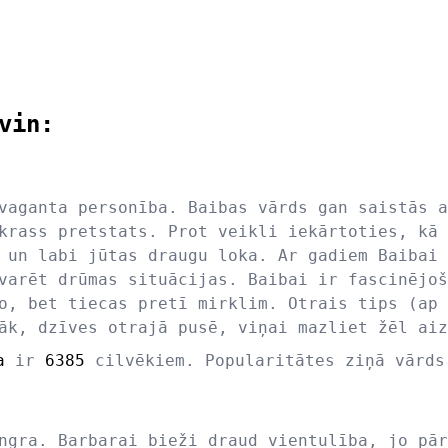
vin:
vaganta personība. Baibas vārds gan saistās a
krass pretstats. Prot veikli iekārtoties, kā 
 un labi jūtas draugu loka. Ar gadiem Baibai 
varēt drūmas situācijas. Baibai ir fascinējoš
o, bet tiecas pretī mirklim. Otrais tips (ap 
āk, dzīves otrajā pusē, viņai mazliet žēl aiz
a
ir
6385
cilvēkiem. Popularitātes ziņā vārd
ngra. Barbarai bieži draud vientulība, jo pār