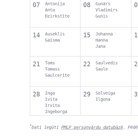
07
Antonija
08
Gunārs
0
Anta
Vladimirs
Dzirkstīte
Gunis
14
Auseklis
15
Johanna
1
Gaisma
Hanna
Jana
21
Toms
22
Saulvedis
2
Tomass
Saule
Saulcerīte
28
Inga
29
Solveiga
3
Ivita
Ilgona
Irvita
Ingeborga
*
Dati iegūti
PMLP personvārdu datubāzē
. Pēdē