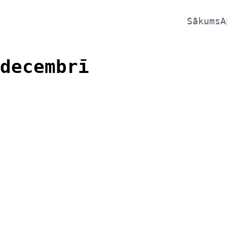
Sākums
A
decembrī