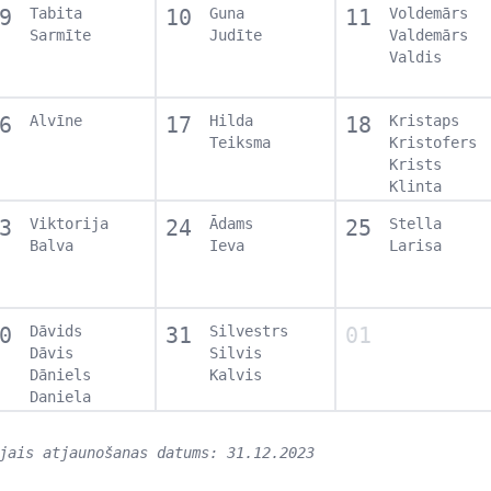
9
Tabita
10
Guna
11
Voldemārs
Sarmīte
Judīte
Valdemārs
Valdis
6
Alvīne
17
Hilda
18
Kristaps
Teiksma
Kristofers
Krists
Klinta
3
Viktorija
24
Ādams
25
Stella
Balva
Ieva
Larisa
0
Dāvids
31
Silvestrs
01
Dāvis
Silvis
Dāniels
Kalvis
Daniela
jais atjaunošanas datums: 31.12.2023