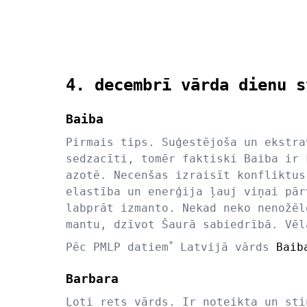
4. decembrī vārda dienu s
Baiba
Pirmais tips. Suģestējoša un ekstra
sedzacīti, tomēr faktiski Baiba ir 
azotē. Necenšas izraisīt konfliktus
elastība un enerģija ļauj viņai pār
labprāt izmanto. Nekad neko nenožēl
mantu, dzīvot Šaurā sabiedrībā. Vēl
*
Pēc PMLP datiem
Latvijā vārds
Baib
Barbara
Ļoti rets vārds. Ir noteikta un sti