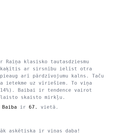
r Raiņa klasisko tautasdziesmu
kaķītis ar sirsnību ielīst otra
pieaug arī pārdzīvojumu kalns. Taču
a ietekme uz vīriešiem. To viņa
14%). Baibai ir tendence vairot
laisto skaisto mirkļu.
s
Baiba
ir
67.
vietā.
āk askētiska ir viņas daba!