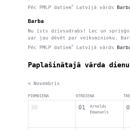
*
Pēc PMLP datiem
Latvijā vārds
Barb
Barba
Nu īsts dzīvsudrabs! Lec un spriņģo
var jau dēvēt par veiksminieku. Bar
*
Pēc PMLP datiem
Latvijā vārds
Barb
Paplašinātajā vārda dienu
< Novembris
PIRMDIENA
OTRDIENA
TR
30
01
Arnolds
0
Emanuels