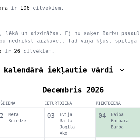
ara
ir
106
cilvēkiem.
, lēkā un aizdrāžas. Ej nu saķer Barbu pasaul
bu nedrīkst aizkavēt. Tad viņa kļūst spītīga 
a
ir
26
cilvēkiem.
 kalendārā iekļautie vārdi
Decembris 2026
EŠDIENA
CETURTDIENA
PIEKTDIENA
2
Meta
03
Evija
04
Baiba
Sniedze
Raita
Barbara
Jogita
Barba
Ako