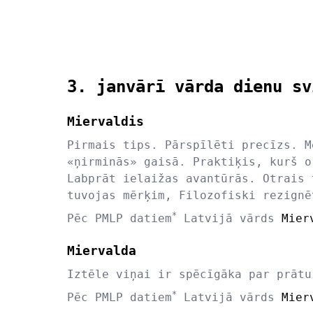
3. janvārī vārda dienu sv
Miervaldis
Pirmais tips. Pārspīlēti precīzs. M
«ņirminās» gaisā. Praktiķis, kurš o
Labprāt ielaižas avantūrās. Otrais 
tuvojas mērķim, Filozofiski rezignē
*
Pēc PMLP datiem
Latvijā vārds
Mier
Miervalda
Iztēle viņai ir spēcīgāka par prātu
*
Pēc PMLP datiem
Latvijā vārds
Mier