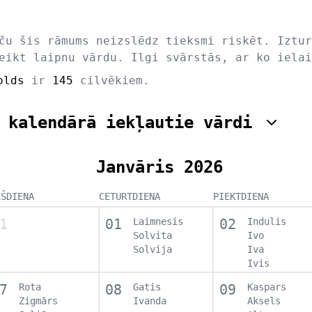
ču šis rāmums neizslēdz tieksmi riskēt. Iztur
eikt laipnu vārdu. Ilgi svārstās, ar ko ielai
olds
ir
145
cilvēkiem.
 kalendārā iekļautie vārdi
Janvāris 2026
EŠDIENA
CETURTDIENA
PIEKTDIENA
1
01
Laimnesis
02
Indulis
Solvita
Ivo
Solvija
Iva
Ivis
7
Rota
08
Gatis
09
Kaspars
Zigmārs
Ivanda
Aksels