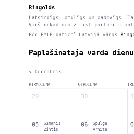
Ringolds
Labsirdīgs, omulīgs un padevīgs. Ta
Viņš nekad neaizmirst partnerim pat
*
Pēc PMLP datiem
Latvijā vārds
Ring
Paplašinātajā vārda dienu
< Decembris
PIRMDIENA
OTRDIENA
TR
29
30
3
05
Sīmanis
06
Spulga
0
Zintis
Arnita