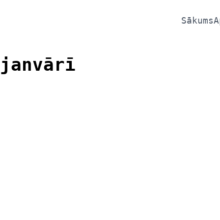
Sākums
A
janvārī