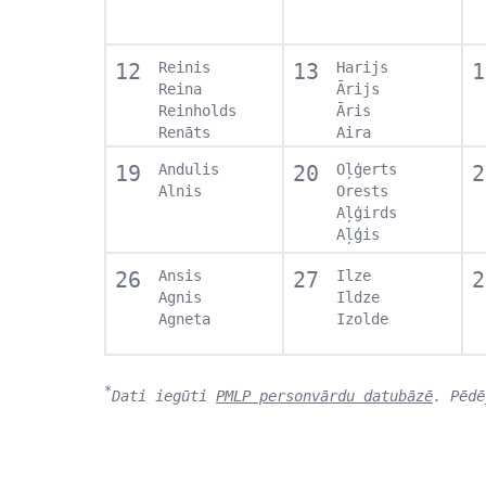
12
Reinis
13
Harijs
1
Reina
Ārijs
Reinholds
Āris
Renāts
Aira
19
Andulis
20
Oļģerts
2
Alnis
Orests
Aļģirds
Aļģis
26
Ansis
27
Ilze
2
Agnis
Ildze
Agneta
Izolde
*
Dati iegūti
PMLP personvārdu datubāzē
. Pēdē