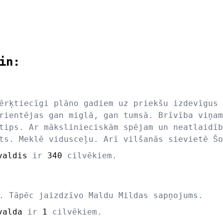
in:
ērķtiecīgi plāno gadiem uz priekšu izdevīgus 
rientējas gan miglā, gan tumsā. Brīvība viņam
tips. Ar mākslinieciskām spējam un neatlaidīb
ts. Meklē vidusceļu. Arī vilšanās sievietē Šo
valdis
ir
340
cilvēkiem.
. Tāpēc jaizdzīvo Maldu Mildas sapņojums.
valda
ir
1
cilvēkiem.