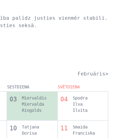
ība palīdz justies vienmēr stabili.
sties seksā.
Februāris>
SESTDIENA
SVĒTDIENA
03
Miervaldis
04
Spodra
Miervalda
Ilva
Ringolds
Ilvita
10
Tatjana
11
Smaida
Dorisa
Franciska