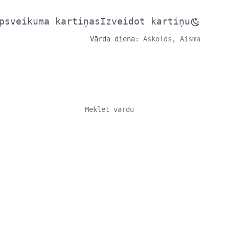
psveikuma kartiņas
Izveidot kartiņu
Vārda diena:
Askolds, Aisma