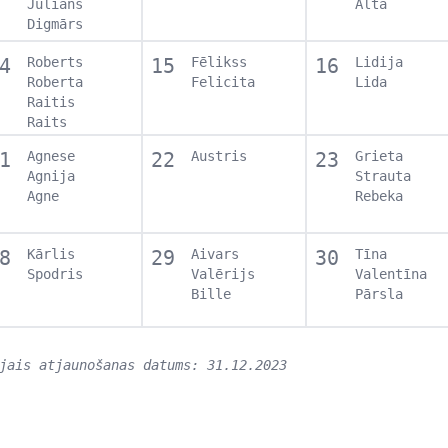
Juliāns
Alta
Digmārs
4
Roberts
15
Fēlikss
16
Lidija
Roberta
Felicita
Lida
Raitis
Raits
1
Agnese
22
Austris
23
Grieta
Agnija
Strauta
Agne
Rebeka
8
Kārlis
29
Aivars
30
Tīna
Spodris
Valērijs
Valentīna
Bille
Pārsla
jais atjaunošanas datums: 31.12.2023