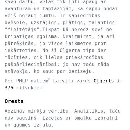
savu darbu, vēlāk tik ļoti apaug ar
avantūrām un fantāzijām, ka sapņu būdai
vējš norauj jumtu. Ir sabiedrības
dvēsele, uzstājīgs, plātīgs, talantīgs
"fleitētājs".Tikpat kā neredz sevī ne
kripatiņas egoisma. Neaizmirst, ja arī
pārrēķinās, jo visos laikmetos prot
iekārtoties. No šī Oļģerta tipa der
mācīties, cik lielas priekšrocības
pašpārliecinātībai: jo nav taču tāda
stāvokļa, ko sauc par bezizeju.
*
Pēc PMLP datiem
Latvijā vārds
Oļģerts
ir
376
cilvēkiem.
Orests
Apzinās mirkļa vērtību. Analītiķis, taču
nav sausiņš. Izceļas ar smalku izpratni
un gaumes izjūtu.