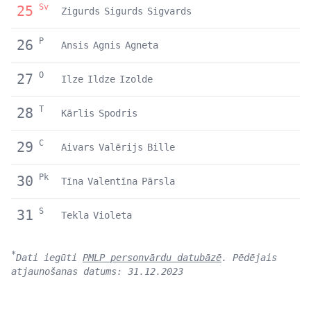
Sv
25
Zigurds
Sigurds
Sigvards
P
26
Ansis
Agnis
Agneta
O
27
Ilze
Ildze
Izolde
T
28
Kārlis
Spodris
C
29
Aivars
Valērijs
Bille
Pk
30
Tīna
Valentīna
Pārsla
S
31
Tekla
Violeta
*
Dati iegūti
PMLP personvārdu datubāzē
. Pēdējais
atjaunošanas datums: 31.12.2023