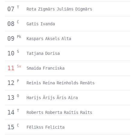
T
07
Rota
Zigmārs
Juliāns
Digmārs
C
08
Gatis
Ivanda
Pk
09
Kaspars
Aksels
Alta
S
10
Tatjana
Dorisa
Sv
11
Smaida
Franciska
P
12
Reinis
Reina
Reinholds
Renāts
O
13
Harijs
Ārijs
Āris
Aira
T
14
Roberts
Roberta
Raitis
Raits
C
15
Fēlikss
Felicita