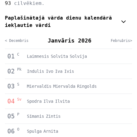
93
cilvēkiem.
Paplašinātajā vārda dienu kalendārā
iekļautie vārdi
Janvāris 2026
< Decembris
Februāris>
C
01
Laimnesis
Solvita
Solvija
Pk
02
Indulis
Ivo
Iva
Ivis
S
03
Miervaldis
Miervalda
Ringolds
Sv
04
Spodra
Ilva
Ilvita
P
05
Sīmanis
Zintis
O
06
Spulga
Arnita