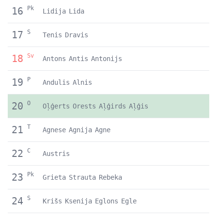
Pk
16
Lidija
Lida
S
17
Tenis
Dravis
Sv
18
Antons
Antis
Antonijs
P
19
Andulis
Alnis
O
20
Oļģerts
Orests
Aļģirds
Aļģis
T
21
Agnese
Agnija
Agne
C
22
Austris
Pk
23
Grieta
Strauta
Rebeka
S
24
Krišs
Ksenija
Eglons
Egle