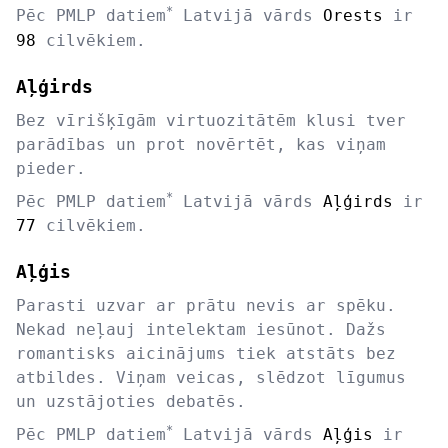
*
Pēc PMLP datiem
Latvijā vārds
Orests
ir
98
cilvēkiem.
Aļģirds
Bez vīrišķīgām virtuozitātēm klusi tver
parādības un prot novērtēt, kas viņam
pieder.
*
Pēc PMLP datiem
Latvijā vārds
Aļģirds
ir
77
cilvēkiem.
Aļģis
Parasti uzvar ar prātu nevis ar spēku.
Nekad neļauj intelektam iesūnot. Dažs
romantisks aicinājums tiek atstāts bez
atbildes. Viņam veicas, slēdzot līgumus
un uzstājoties debatēs.
*
Pēc PMLP datiem
Latvijā vārds
Aļģis
ir