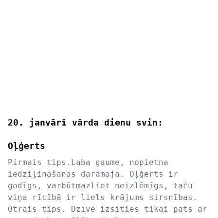
20. janvārī vārda dienu svin:
Oļģerts
Pirmais tips.Laba gaume, nopietna
iedziļināšanās darāmajā. Oļģerts ir
godīgs, varbūtmazliet neizlēmīgs, taču
viņa rīcībā ir liels krājums sirsnības.
Otrais tips. Dzīvē izsities tikai pats ar