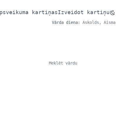
psveikuma kartiņas
Izveidot kartiņu
Vārda diena:
Askolds, Aisma