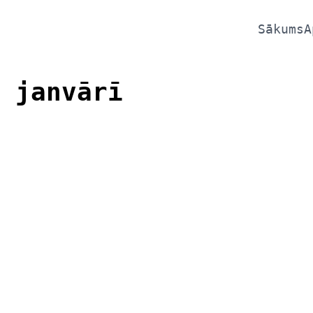
Sākums
A
 janvārī