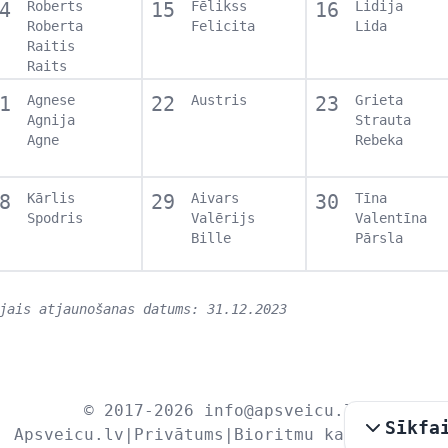
4
Roberts
15
Fēlikss
16
Lidija
Roberta
Felicita
Lida
Raitis
Raits
1
Agnese
22
Austris
23
Grieta
Agnija
Strauta
Agne
Rebeka
8
Kārlis
29
Aivars
30
Tīna
Spodris
Valērijs
Valentīna
Bille
Pārsla
jais atjaunošanas datums: 31.12.2023
© 2017-2026
info@apsveicu.lv
Sīkfa
Apsveicu.lv
|
Privātums
|
Bioritmu kalkulators