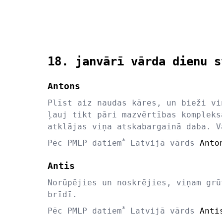
18. janvārī vārda dienu s
Antons
Plīst aiz naudas kāres, un bieži vi
ļauj tikt pāri mazvērtības kompleks
atklājas viņa atskabargainā daba. V
*
Pēc PMLP datiem
Latvijā vārds
Anto
Antis
Norūpējies un noskrējies, viņam grū
brīdī.
*
Pēc PMLP datiem
Latvijā vārds
Anti