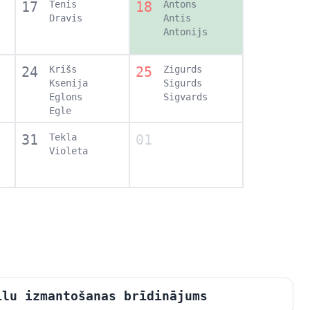
17
Tenis
18
Antons
Dravis
Antis
Antonijs
24
Krišs
25
Zigurds
Ksenija
Sigurds
Eglons
Sigvards
Egle
31
Tekla
01
Violeta
ilu izmantošanas brīdinājums