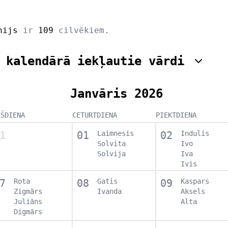
nijs
ir
109
cilvēkiem.
 kalendārā iekļautie vārdi
Janvāris 2026
EŠDIENA
CETURTDIENA
PIEKTDIENA
1
01
Laimnesis
02
Indulis
Solvita
Ivo
Solvija
Iva
Ivis
7
Rota
08
Gatis
09
Kaspars
Zigmārs
Ivanda
Aksels
Juliāns
Alta
Digmārs