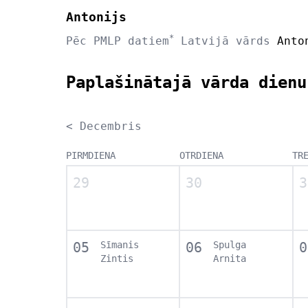
Antonijs
*
Pēc PMLP datiem
Latvijā vārds
Anto
Paplašinātajā vārda dienu
< Decembris
PIRMDIENA
OTRDIENA
TR
29
30
3
05
Sīmanis
06
Spulga
0
Zintis
Arnita