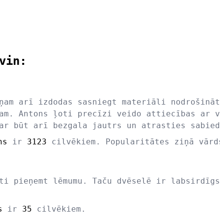
vin:
ņam arī izdodas sasniegt materiāli nodrošināt
am. Antons ļoti precīzi veido attiecības ar v
ar būt arī bezgala jautrs un atrasties sabied
ns
ir
3123
cilvēkiem. Popularitātes ziņā vār
ti pieņemt lēmumu. Taču dvēselē ir labsirdīgs
s
ir
35
cilvēkiem.