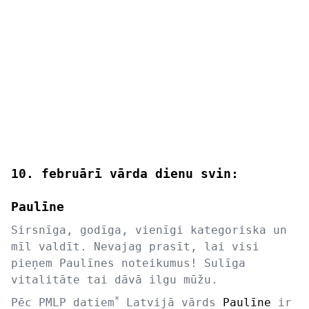
10. februārī vārda dienu svin:
Paulīne
Sirsnīga, godīga, vienīgi kategoriska un
mīl valdīt. Nevajag prasīt, lai visi
pieņem Paulīnes noteikumus! Sulīga
vitalitāte tai dāvā ilgu mūžu.
*
Pēc PMLP datiem
Latvijā vārds
Paulīne
ir