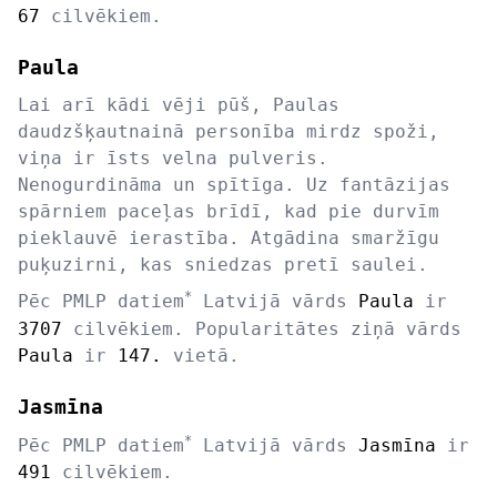
67
cilvēkiem.
Paula
Lai arī kādi vēji pūš, Paulas
daudzšķautnainā personība mirdz spoži,
viņa ir īsts velna pulveris.
Nenogurdināma un spītīga. Uz fantāzijas
spārniem paceļas brīdī, kad pie durvīm
pieklauvē ierastība. Atgādina smaržīgu
puķuzirni, kas sniedzas pretī saulei.
*
Pēc PMLP datiem
Latvijā vārds
Paula
ir
3707
cilvēkiem. Popularitātes ziņā vārds
Paula
ir
147.
vietā.
Jasmīna
*
Pēc PMLP datiem
Latvijā vārds
Jasmīna
ir
491
cilvēkiem.