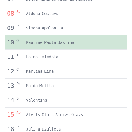
Sv
08
Aldona
Česlavs
P
09
Simona
Apolonija
O
10
Paulīne
Paula
Jasmīna
T
11
Laima
Laimdota
C
12
Karlīna
Līna
Pk
13
Malda
Melita
S
14
Valentīns
Sv
15
Alvils
Olafs
Aloizs
Olavs
P
16
Jūlija
Džuljeta