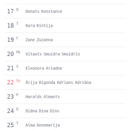
O
17
Donats
Konstance
T
18
Kora
Kintija
C
19
Zane
Zuzanna
Pk
20
Vitauts
Smuidra
Smuidris
S
21
Eleonora
Ariadne
Sv
22
Ārija
Rigonda
Adrians
Adriāna
P
23
Haralds
Almants
O
24
Diāna
Dina
Dins
T
25
Alma
Annemarija