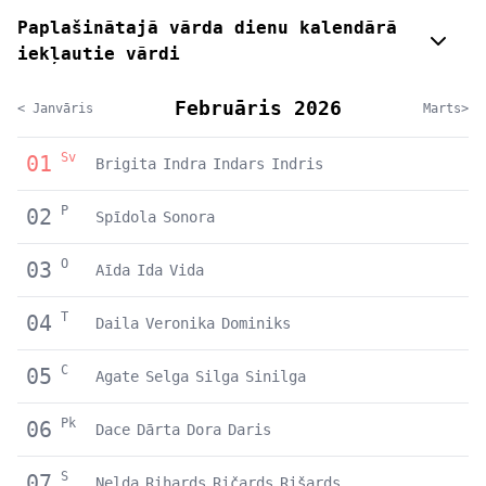
Paplašinātajā vārda dienu kalendārā
iekļautie vārdi
Februāris 2026
< Janvāris
Marts>
Sv
01
Brigita
Indra
Indars
Indris
P
02
Spīdola
Sonora
O
03
Aīda
Ida
Vida
T
04
Daila
Veronika
Dominiks
C
05
Agate
Selga
Silga
Sinilga
Pk
06
Dace
Dārta
Dora
Daris
S
07
Nelda
Rihards
Ričards
Rišards