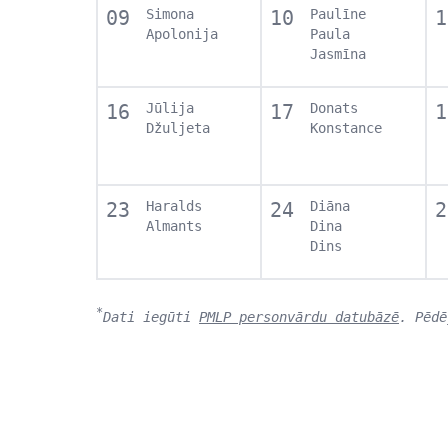
09
Simona
10
Paulīne
1
Apolonija
Paula
Jasmīna
16
Jūlija
17
Donats
1
Džuljeta
Konstance
23
Haralds
24
Diāna
2
Almants
Dina
Dins
*
Dati iegūti
PMLP personvārdu datubāzē
. Pēdē