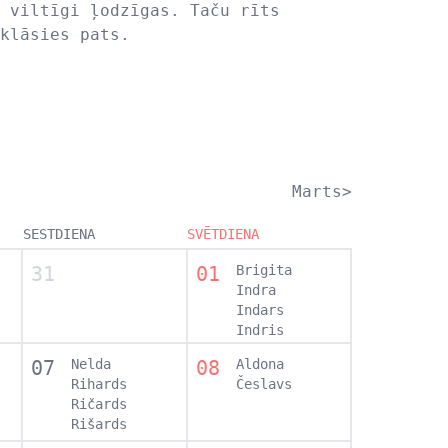
 viltīgi ļodzīgas. Taču rīts
klāsies pats.
Marts>
SESTDIENA
SVĒTDIENA
31
01
Brigita
Indra
Indars
Indris
07
Nelda
08
Aldona
Rihards
Česlavs
Ričards
Rišards