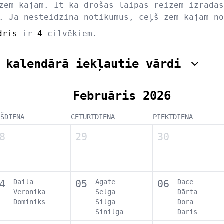
zem kājām. It kā drošās laipas reizēm izrādās
. Ja nesteidzina notikumus, ceļš zem kājām no
dris
ir
4
cilvēkiem.
 kalendārā iekļautie vārdi
Februāris 2026
EŠDIENA
CETURTDIENA
PIEKTDIENA
8
29
30
4
Daila
05
Agate
06
Dace
Veronika
Selga
Dārta
Dominiks
Silga
Dora
Sinilga
Daris