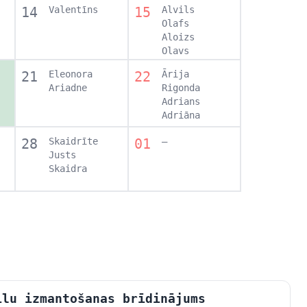
14
Valentīns
15
Alvils
Olafs
Aloizs
Olavs
21
Eleonora
22
Ārija
Ariadne
Rigonda
Adrians
Adriāna
28
Skaidrīte
01
–
Justs
Skaidra
ilu izmantošanas brīdinājums