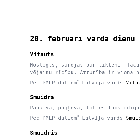
20. februārī vārda dienu 
Vitauts
Noslēgts, sūrojas par likteni. Taču
vējainu rīcību. Atturība ir viena n
*
Pēc PMLP datiem
Latvijā vārds
Vita
Smuidra
Panaiva, pagļēva, toties labsirdīga
*
Pēc PMLP datiem
Latvijā vārds
Smui
Smuidris