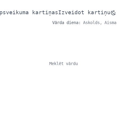
psveikuma kartiņas
Izveidot kartiņu
Vārda diena:
Askolds, Aisma