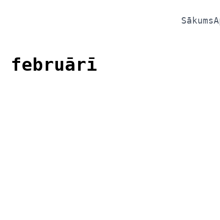
Sākums
A
 februārī