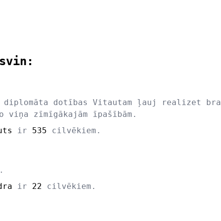
svin:
 diplomāta dotības Vitautam ļauj realizet bra
o viņa zīmīgākajām īpašībām.
uts
ir
535
cilvēkiem.
.
dra
ir
22
cilvēkiem.