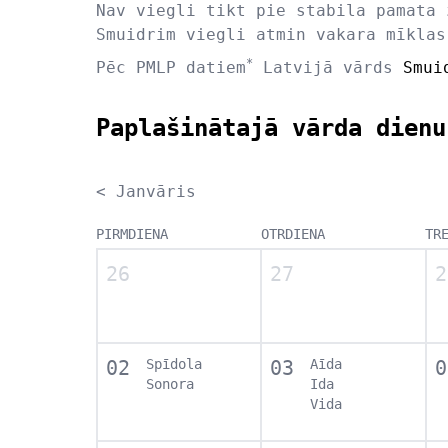
Nav viegli tikt pie stabila pamata 
Smuidrim viegli atmin vakara mīklas
*
Pēc PMLP datiem
Latvijā vārds
Smui
Paplašinātajā vārda dienu
< Janvāris
PIRMDIENA
OTRDIENA
TR
26
27
2
02
Spīdola
03
Aīda
0
Sonora
Ida
Vida