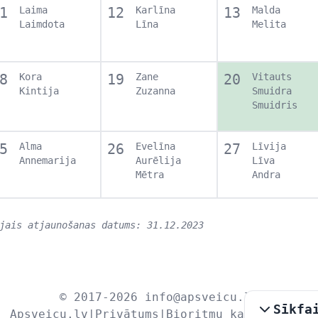
1
Laima
12
Karlīna
13
Malda
Laimdota
Līna
Melita
8
Kora
19
Zane
20
Vitauts
Kintija
Zuzanna
Smuidra
Smuidris
5
Alma
26
Evelīna
27
Līvija
Annemarija
Aurēlija
Līva
Mētra
Andra
jais atjaunošanas datums: 31.12.2023
© 2017-2026
info@apsveicu.lv
Sīkfa
Apsveicu.lv
|
Privātums
|
Bioritmu kalkulators