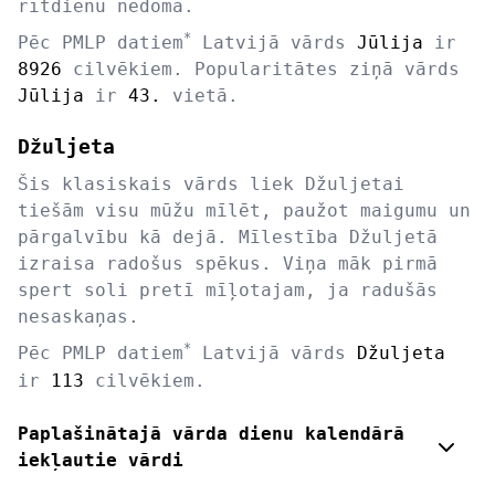
rītdienu nedomā.
*
Pēc PMLP datiem
Latvijā vārds
Jūlija
ir
8926
cilvēkiem. Popularitātes ziņā vārds
Jūlija
ir
43.
vietā.
Džuljeta
Šis klasiskais vārds liek Džuljetai
tiešām visu mūžu mīlēt, paužot maigumu un
pārgalvību kā dejā. Mīlestība Džuljetā
izraisa radošus spēkus. Viņa māk pirmā
spert soli pretī mīļotajam, ja radušās
nesaskaņas.
*
Pēc PMLP datiem
Latvijā vārds
Džuljeta
ir
113
cilvēkiem.
Paplašinātajā vārda dienu kalendārā
iekļautie vārdi