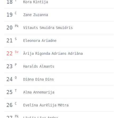
T
18
Kora
Kintija
C
19
Zane
Zuzanna
Pk
20
Vitauts
Smuidra
Smuidris
S
21
Eleonora
Ariadne
Sv
22
Ārija
Rigonda
Adrians
Adriāna
P
23
Haralds
Almants
O
24
Diāna
Dina
Dins
T
25
Alma
Annemarija
C
26
Evelīna
Aurēlija
Mētra
Pk
27
Līvija
Līva
Andra