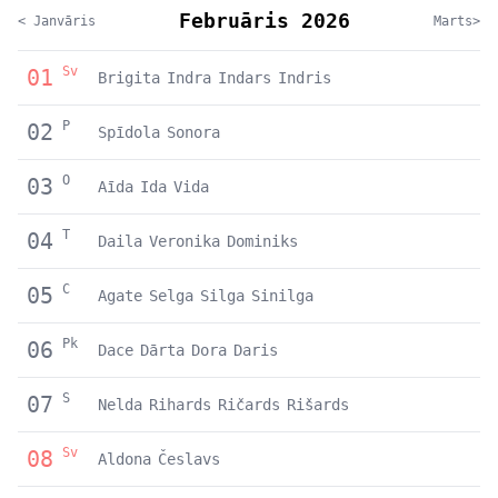
Februāris 2026
< Janvāris
Marts>
Sv
01
Brigita
Indra
Indars
Indris
P
02
Spīdola
Sonora
O
03
Aīda
Ida
Vida
T
04
Daila
Veronika
Dominiks
C
05
Agate
Selga
Silga
Sinilga
Pk
06
Dace
Dārta
Dora
Daris
S
07
Nelda
Rihards
Ričards
Rišards
Sv
08
Aldona
Česlavs