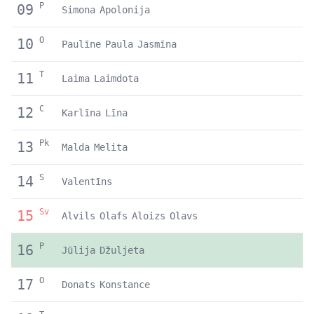
P
09
Simona
Apolonija
O
10
Paulīne
Paula
Jasmīna
T
11
Laima
Laimdota
C
12
Karlīna
Līna
Pk
13
Malda
Melita
S
14
Valentīns
Sv
15
Alvils
Olafs
Aloizs
Olavs
P
16
Jūlija
Džuljeta
O
17
Donats
Konstance