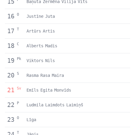
15
Baņuta
Žermēna
Vilija
Vits
O
16
Justīne
Juta
T
17
Artūrs
Artis
C
18
Alberts
Madis
Pk
19
Viktors
Nils
S
20
Rasma
Rasa
Maira
Sv
21
Emīls
Egita
Monvīds
P
22
Ludmila
Laimdots
Laimiņš
O
23
Līga
T
24
Jānis