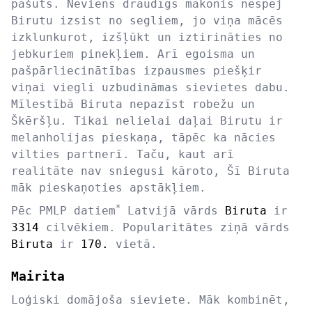
pašūts. Neviens draudīgs mākonis nespēj
Birutu izsist no segliem, jo viņa mācēs
izklunkurot, izšļūkt un iztirināties no
jebkuriem pinekļiem. Arī egoisma un
pašpārliecinātības izpausmes piešķir
viņai viegli uzbudināmas sievietes dabu.
Mīlestībā Biruta nepazīst robežu un
Škēršļu. Tikai nelielai daļai Birutu ir
melanholijas pieskaņa, tāpēc ka nācies
vilties partnerī. Taču, kaut arī
realitāte nav sniegusi kāroto, Šī Biruta
māk pieskaņoties apstākļiem.
*
Pēc PMLP datiem
Latvijā vārds
Biruta
ir
3314
cilvēkiem. Popularitātes ziņā vārds
Biruta
ir
170.
vietā.
Mairita
Loģiski domājoša sieviete. Māk kombinēt,