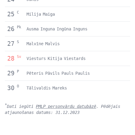
C
25
Milija
Maiga
Pk
26
Ausma
Inguna
Ingūna
Inguns
S
27
Malvīne
Malvis
Sv
28
Viesturs
Kitija
Viestards
P
29
Pēteris
Pāvils
Pauls
Paulis
O
30
Tālivaldis
Mareks
*
Dati iegūti
PMLP personvārdu datubāzē
. Pēdējais
atjaunošanas datums: 31.12.2023