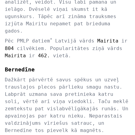
analizēt, veidot. Visu labi pamana un
ielāgo. Dvēselē viņai skumst it kā
ugunskurs. Tāpēc arī zināma trauksmes
izjūta Mairitu nepamet pat brieduma
gados.
*
Pēc PMLP datiem
Latvijā vārds
Mairita
ir
804
cilvēkiem. Popularitātes ziņā vārds
Mairita
ir
462.
vietā.
Bernedīne
Dažkārt pārvērtē savus spēkus un uzveļ
trauslajos plecos pārlieku smagu nastu.
Labprāt uzmana sava pretinieka katru
soli, vērtē arī viņa viedokli. Taču meklē
zemtekstu pat vislabvēlīgākajās runās. Un
apvainojas par katru nieku. Neparastais
valdzinājums vīriešus satrauc, un
Bernedīne tos pievelk kā magnēts.