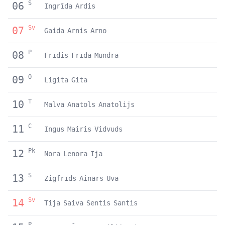
S
06
Ingrīda
Ardis
Sv
07
Gaida
Arnis
Arno
P
08
Frīdis
Frīda
Mundra
O
09
Ligita
Gita
T
10
Malva
Anatols
Anatolijs
C
11
Ingus
Mairis
Vidvuds
Pk
12
Nora
Lenora
Ija
S
13
Zigfrīds
Ainārs
Uva
Sv
14
Tija
Saiva
Sentis
Santis
P