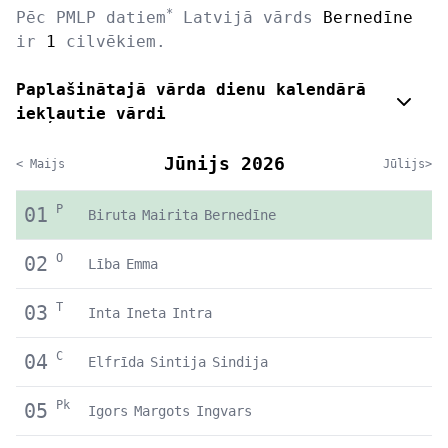
*
Pēc PMLP datiem
Latvijā vārds
Bernedīne
ir
1
cilvēkiem.
Paplašinātajā vārda dienu kalendārā
iekļautie vārdi
Jūnijs 2026
< Maijs
Jūlijs>
P
01
Biruta
Mairita
Bernedīne
O
02
Lība
Emma
T
03
Inta
Ineta
Intra
C
04
Elfrīda
Sintija
Sindija
Pk
05
Igors
Margots
Ingvars