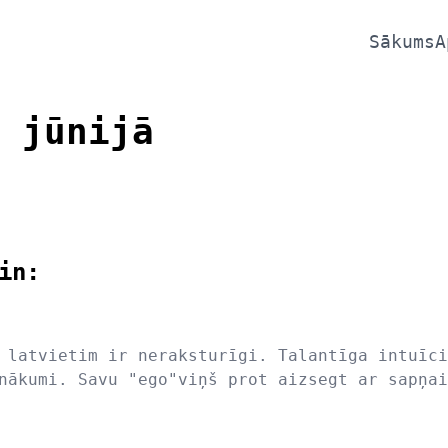
Sākums
A
 jūnijā
in:
 latvietim ir neraksturīgi. Talantīga intuīci
nākumi. Savu "ego"viņš prot aizsegt ar sapņai