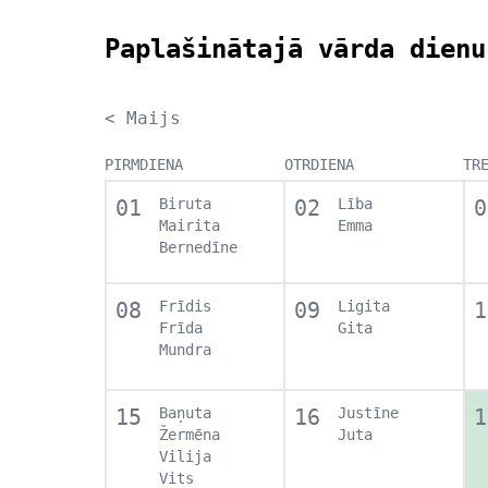
Paplašinātajā vārda dienu
< Maijs
PIRMDIENA
OTRDIENA
TR
01
Biruta
02
Lība
0
Mairita
Emma
Bernedīne
08
Frīdis
09
Ligita
1
Frīda
Gita
Mundra
15
Baņuta
16
Justīne
1
Žermēna
Juta
Vilija
Vits