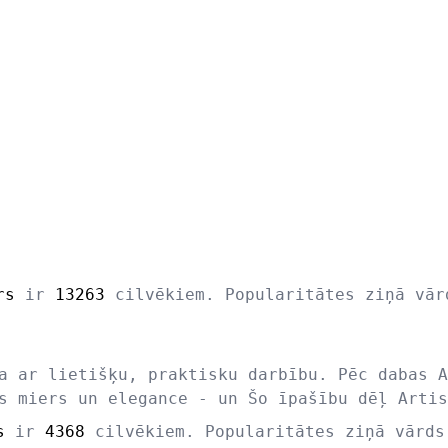
rs
ir
13263
cilvēkiem. Popularitātes ziņā vā
a ar lietišķu, praktisku darbību. Pēc dabas A
s miers un elegance - un Šo īpašību dēļ Artis
s
ir
4368
cilvēkiem. Popularitātes ziņā vārd