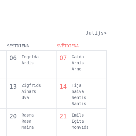
Jūlijs>
SESTDIENA
SVĒTDIENA
06
Ingrīda
07
Gaida
Ardis
Arnis
Arno
13
Zigfrīds
14
Tija
Ainārs
Saiva
Uva
Sentis
Santis
20
Rasma
21
Emīls
Rasa
Egita
Maira
Monvīds