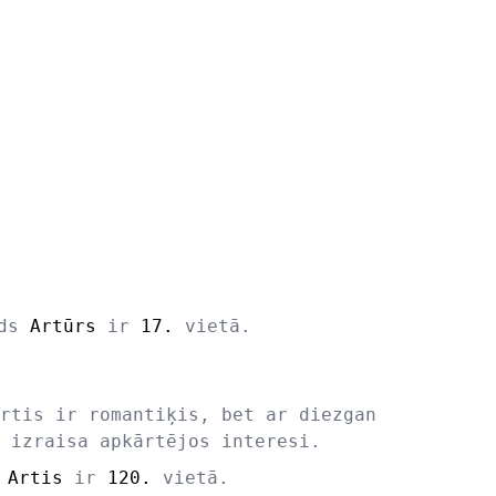
rds
Artūrs
ir
17.
vietā.
rtis ir romantiķis, bet ar diezgan
 izraisa apkārtējos interesi.
s
Artis
ir
120.
vietā.