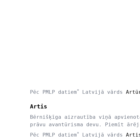
*
Pēc PMLP datiem
Latvijā vārds
Artū
Artis
Bērnišķīga aizrautība viņā apvienot
prāvu avantūrisma devu. Piemīt ārēj
*
Pēc PMLP datiem
Latvijā vārds
Arti