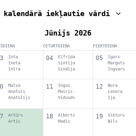
 kalendārā iekļautie vārdi
Jūnijs 2026
EŠDIENA
CETURTDIENA
PIEKTDIENA
3
Inta
04
Elfrīda
05
Igors
Ineta
Sintija
Margots
Intra
Sindija
Ingvars
0
Malva
11
Ingus
12
Nora
Anatols
Mairis
Lenora
Anatolijs
Vidvuds
Ija
7
Artūrs
18
Alberts
19
Viktors
Artis
Madis
Nils