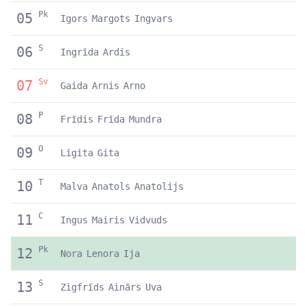
Pk
05
Igors
Margots
Ingvars
S
06
Ingrīda
Ardis
Sv
07
Gaida
Arnis
Arno
P
08
Frīdis
Frīda
Mundra
O
09
Ligita
Gita
T
10
Malva
Anatols
Anatolijs
C
11
Ingus
Mairis
Vidvuds
Pk
12
Nora
Lenora
Ija
S
13
Zigfrīds
Ainārs
Uva