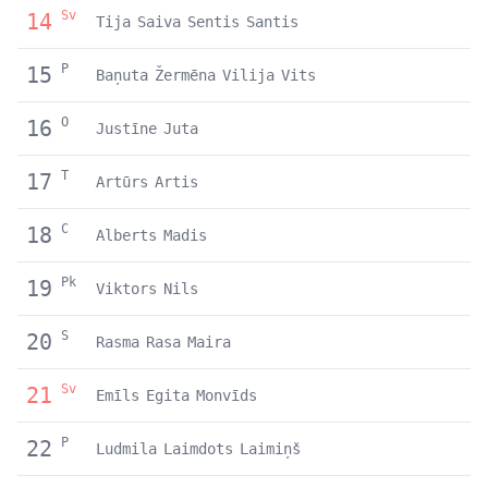
Sv
14
Tija
Saiva
Sentis
Santis
P
15
Baņuta
Žermēna
Vilija
Vits
O
16
Justīne
Juta
T
17
Artūrs
Artis
C
18
Alberts
Madis
Pk
19
Viktors
Nils
S
20
Rasma
Rasa
Maira
Sv
21
Emīls
Egita
Monvīds
P
22
Ludmila
Laimdots
Laimiņš