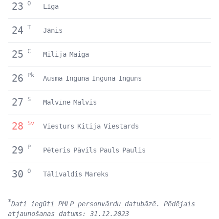
O
23
Līga
T
24
Jānis
C
25
Milija
Maiga
Pk
26
Ausma
Inguna
Ingūna
Inguns
S
27
Malvīne
Malvis
Sv
28
Viesturs
Kitija
Viestards
P
29
Pēteris
Pāvils
Pauls
Paulis
O
30
Tālivaldis
Mareks
*
Dati iegūti
PMLP personvārdu datubāzē
. Pēdējais
atjaunošanas datums: 31.12.2023