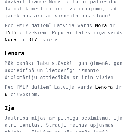
dažkārt traucē Norai ceļu uz patiesību.
Ja patīk mest citiem izaicinājumu, tad
jārēķinās arī ar vienpatnības slogu!
*
Pēc PMLP datiem
Latvijā vārds
Nora
ir
1515
cilvēkiem. Popularitātes ziņā vārds
Nora
ir
317.
vietā.
Lenora
Māk panākt labu stāvokli gan ģimenē, gan
sabiedrībā un lietderīgi izmanto
diplomātiju attiecībās ar itin visiem.
*
Pēc PMLP datiem
Latvijā vārds
Lenora
ir
6
cilvēkiem.
Ija
Jautrība mijas ar pilnīgu pesimismu. Ija
ātri iemīlas. Strauji mainās apjūsmas