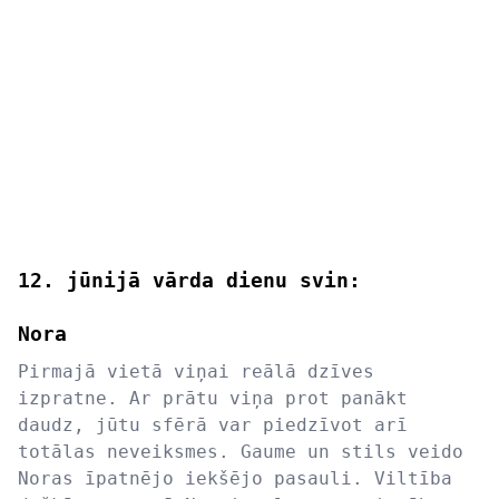
12. jūnijā vārda dienu svin:
Nora
Pirmajā vietā viņai reālā dzīves
izpratne. Ar prātu viņa prot panākt
daudz, jūtu sfērā var piedzīvot arī
totālas neveiksmes. Gaume un stils veido
Noras īpatnējo iekšējo pasauli. Viltība