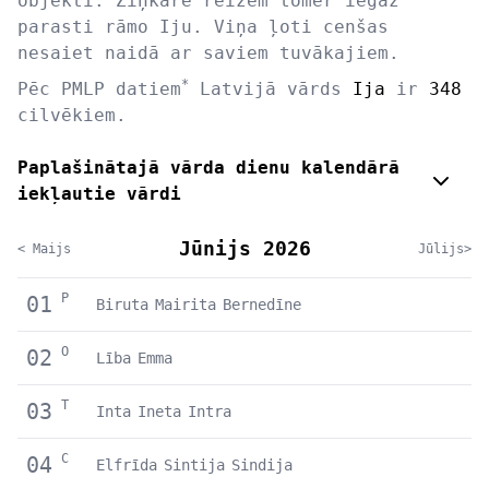
objekti. Ziņkāre reizēm tomēr iegāž
parasti rāmo Iju. Viņa ļoti cenšas
nesaiet naidā ar saviem tuvākajiem.
*
Pēc PMLP datiem
Latvijā vārds
Ija
ir
348
cilvēkiem.
Paplašinātajā vārda dienu kalendārā
iekļautie vārdi
Jūnijs 2026
< Maijs
Jūlijs>
P
01
Biruta
Mairita
Bernedīne
O
02
Lība
Emma
T
03
Inta
Ineta
Intra
C
04
Elfrīda
Sintija
Sindija