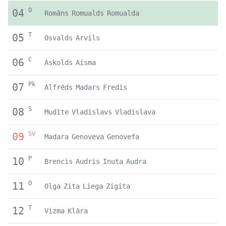
O
04
Romāns
Romualds
Romualda
T
05
Osvalds
Arvils
C
06
Askolds
Aisma
Pk
07
Alfrēds
Madars
Fredis
S
08
Mudīte
Vladislavs
Vladislava
Sv
09
Madara
Genoveva
Genovefa
P
10
Brencis
Audris
Inuta
Audra
O
11
Olga
Zita
Liega
Zigita
T
12
Vizma
Klāra