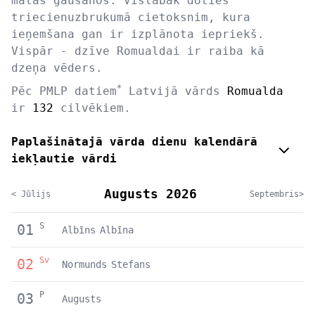
malas gaušanos. Vislabak doties
triecienuzbrukumā cietoksnim, kura
ieņemšana gan ir izplānota iepriekš.
Vispār - dzīve Romualdai ir raiba kā
dzeņa vēders.
*
Pēc PMLP datiem
Latvijā vārds
Romualda
ir
132
cilvēkiem.
Paplašinātajā vārda dienu kalendārā
iekļautie vārdi
Augusts 2026
< Jūlijs
Septembris>
S
01
Albīns
Albīna
Sv
02
Normunds
Stefans
P
03
Augusts