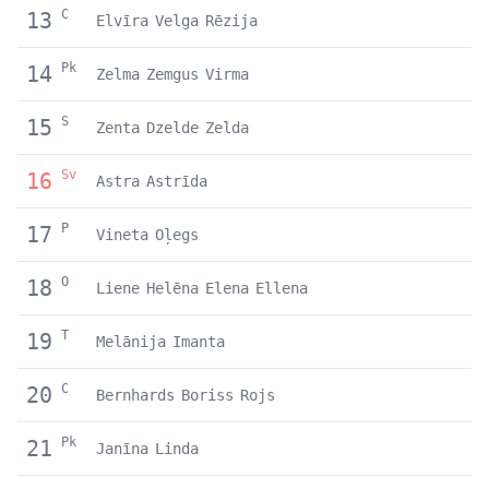
C
13
Elvīra
Velga
Rēzija
Pk
14
Zelma
Zemgus
Virma
S
15
Zenta
Dzelde
Zelda
Sv
16
Astra
Astrīda
P
17
Vineta
Oļegs
O
18
Liene
Helēna
Elena
Ellena
T
19
Melānija
Imanta
C
20
Bernhards
Boriss
Rojs
Pk
21
Janīna
Linda