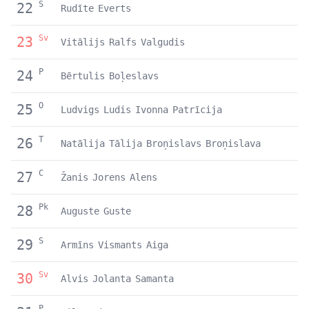
S
22
Rudīte
Everts
Sv
23
Vitālijs
Ralfs
Valgudis
P
24
Bērtulis
Boļeslavs
O
25
Ludvigs
Ludis
Ivonna
Patrīcija
T
26
Natālija
Tālija
Broņislavs
Broņislava
C
27
Žanis
Jorens
Alens
Pk
28
Auguste
Guste
S
29
Armīns
Vismants
Aiga
Sv
30
Alvis
Jolanta
Samanta
P