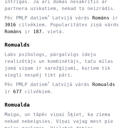
intrigas. Ja arī domas nesakritīs ar
partnera uzskatiem, nekad to neizrādīs.
*
Pēc PMLP datiem
Latvijā vārds
Romāns
ir
3016
cilvēkiem. Popularitātes ziņā vārds
Romāns
ir
187.
vietā.
Romualds
Labs psihologs, pārgalvīgs ideju
realizētājs un kombinētājs, taču mīlas
jomā viņam ir sarežģījumi, kuriem tik
viegli nespēj tikt pāri.
*
Pēc PMLP datiem
Latvijā vārds
Romualds
ir
677
cilvēkiem.
Romualda
Maiga, un tāpēc viņai Šķiet, ka ziema
nekad nebeigsies. Viņai vajag mest pie