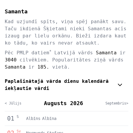
Samanta
Kad uzjundī spīts, viņa spēj panākt savu.
Taču ikdienā Šķietami nieki Samantas acīs
izaug par lielu orkānu. Bieži izdara kaut
ko tādu, ko vairs nevar atsaukt.
*
Pēc PMLP datiem
Latvijā vārds
Samanta
ir
3040
cilvēkiem. Popularitātes ziņā vārds
Samanta
ir
185.
vietā.
Paplašinātajā vārda dienu kalendārā
iekļautie vārdi
Augusts 2026
< Jūlijs
Septembris>
S
01
Albīns
Albīna
Sv
02
Normunds
Stefans