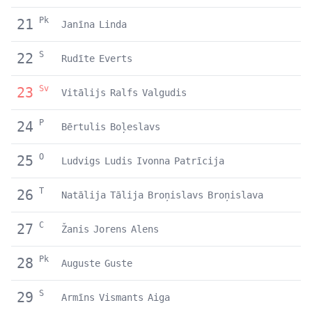
Pk
21
Janīna
Linda
S
22
Rudīte
Everts
Sv
23
Vitālijs
Ralfs
Valgudis
P
24
Bērtulis
Boļeslavs
O
25
Ludvigs
Ludis
Ivonna
Patrīcija
T
26
Natālija
Tālija
Broņislavs
Broņislava
C
27
Žanis
Jorens
Alens
Pk
28
Auguste
Guste
S
29
Armīns
Vismants
Aiga