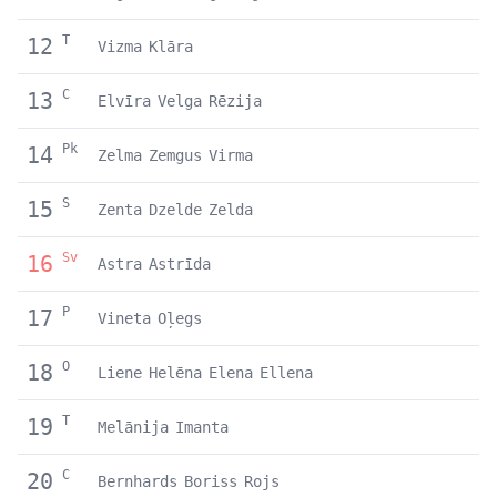
T
12
Vizma
Klāra
C
13
Elvīra
Velga
Rēzija
Pk
14
Zelma
Zemgus
Virma
S
15
Zenta
Dzelde
Zelda
Sv
16
Astra
Astrīda
P
17
Vineta
Oļegs
O
18
Liene
Helēna
Elena
Ellena
T
19
Melānija
Imanta
C
20
Bernhards
Boriss
Rojs