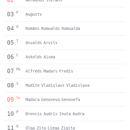
P
03
Augusts
O
04
Romāns
Romualds
Romualda
T
05
Osvalds
Arvils
C
06
Askolds
Aisma
Pk
07
Alfrēds
Madars
Fredis
S
08
Mudīte
Vladislavs
Vladislava
Sv
09
Madara
Genoveva
Genovefa
P
10
Brencis
Audris
Inuta
Audra
O
11
Olga
Zita
Liega
Zigita