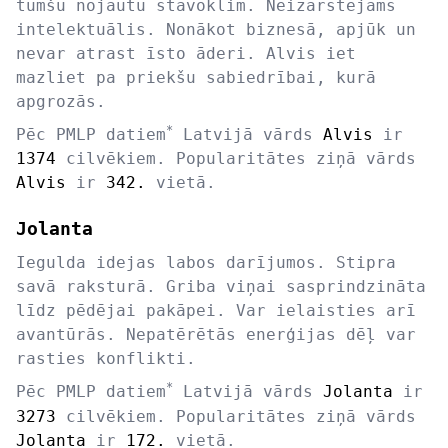
tumšu nojautu stāvoklim. Neizārstējams
intelektuālis. Nonākot biznesā, apjūk un
nevar atrast īsto āderi. Alvis iet
mazliet pa priekšu sabiedrībai, kurā
apgrozās.
*
Pēc PMLP datiem
Latvijā vārds
Alvis
ir
1374
cilvēkiem. Popularitātes ziņā vārds
Alvis
ir
342.
vietā.
Jolanta
Iegulda idejas labos darījumos. Stipra
savā raksturā. Griba viņai sasprindzināta
līdz pēdējai pakāpei. Var ielaisties arī
avantūrās. Nepatērētās enerģijas dēļ var
rasties konflikti.
*
Pēc PMLP datiem
Latvijā vārds
Jolanta
ir
3273
cilvēkiem. Popularitātes ziņā vārds
Jolanta
ir
172.
vietā.