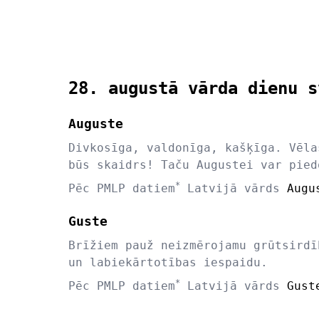
28. augustā vārda dienu s
Auguste
Divkosīga, valdonīga, kašķīga. Vēla
būs skaidrs! Taču Augustei var pied
*
Pēc PMLP datiem
Latvijā vārds
Augu
Guste
Brīžiem pauž neizmērojamu grūtsirdī
un labiekārtotības iespaidu.
*
Pēc PMLP datiem
Latvijā vārds
Gust