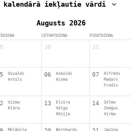
 kalendārā iekļautie vārdi
Augusts 2026
EŠDIENA
CETURTDIENA
PIEKTDIENA
9
30
31
5
Osvalds
06
Askolds
07
Alfrēds
Arvils
Aisma
Madars
Fredis
2
Vizma
13
Elvīra
14
Zelma
Klāra
Velga
Zemgus
Rēzija
Virma
9
Melānija
20
Bernhards
21
Janīna