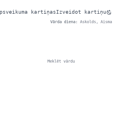
psveikuma kartiņas
Izveidot kartiņu
Vārda diena:
Askolds, Aisma