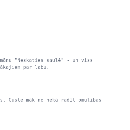
mānu "Neskaties saulē" - un viss
ākajiem par labu.
s. Guste māk no nekā radīt omulības