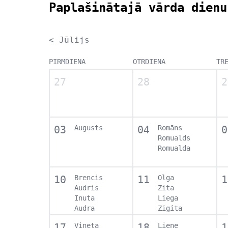
Paplašinātajā vārda dienu
< Jūlijs
PIRMDIENA
OTRDIENA
TR
27
28
2
03
Augusts
04
Romāns
0
Romualds
Romualda
10
Brencis
11
Olga
1
Audris
Zita
Inuta
Liega
Audra
Zigita
17
Vineta
18
Liene
1