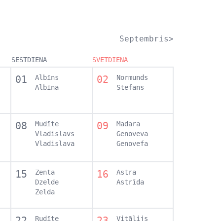
Septembris>
SESTDIENA
SVĒTDIENA
01
Albīns
02
Normunds
Albīna
Stefans
08
Mudīte
09
Madara
Vladislavs
Genoveva
Vladislava
Genovefa
15
Zenta
16
Astra
Dzelde
Astrīda
Zelda
22
Rudīte
23
Vitālijs