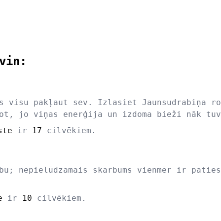
vin:
s visu pakļaut sev. Izlasiet Jaunsudrabiņa ro
ot, jo viņas enerģija un izdoma bieži nāk tuv
ste
ir
17
cilvēkiem.
bu; nepielūdzamais skarbums vienmēr ir paties
e
ir
10
cilvēkiem.