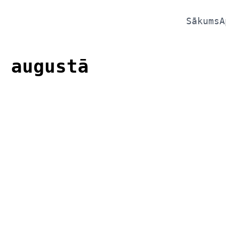
Sākums
A
 augustā