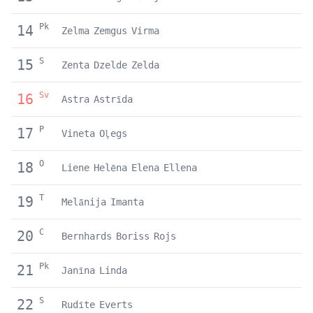
Pk
14
Zelma
Zemgus
Virma
S
15
Zenta
Dzelde
Zelda
Sv
16
Astra
Astrīda
P
17
Vineta
Oļegs
O
18
Liene
Helēna
Elena
Ellena
T
19
Melānija
Imanta
C
20
Bernhards
Boriss
Rojs
Pk
21
Janīna
Linda
S
22
Rudīte
Everts