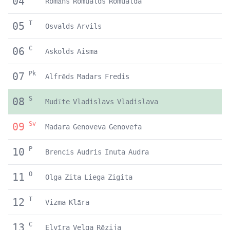
04
Romāns
Romualds
Romualda
T
05
Osvalds
Arvils
C
06
Askolds
Aisma
Pk
07
Alfrēds
Madars
Fredis
S
08
Mudīte
Vladislavs
Vladislava
Sv
09
Madara
Genoveva
Genovefa
P
10
Brencis
Audris
Inuta
Audra
O
11
Olga
Zita
Liega
Zigita
T
12
Vizma
Klāra
C
13
Elvīra
Velga
Rēzija