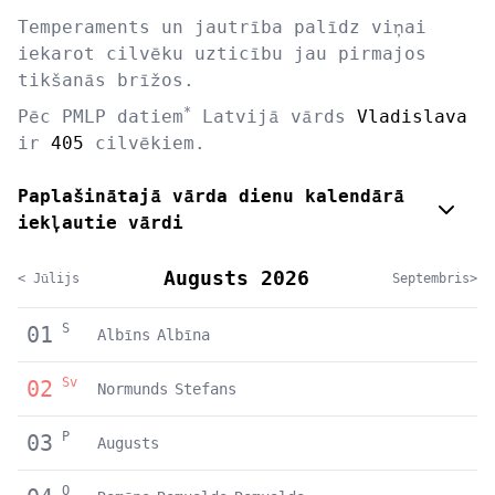
Temperaments un jautrība palīdz viņai
iekarot cilvēku uzticību jau pirmajos
tikšanās brīžos.
*
Pēc PMLP datiem
Latvijā vārds
Vladislava
ir
405
cilvēkiem.
Paplašinātajā vārda dienu kalendārā
iekļautie vārdi
Augusts 2026
< Jūlijs
Septembris>
S
01
Albīns
Albīna
Sv
02
Normunds
Stefans
P
03
Augusts
O