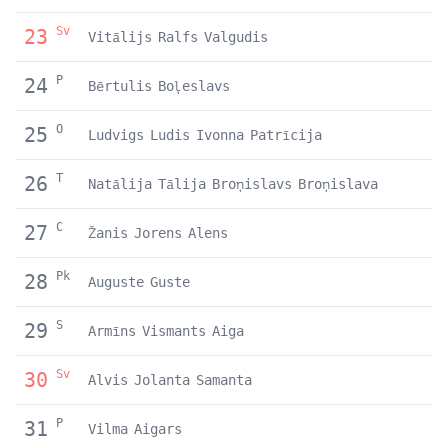
Sv
23
Vitālijs
Ralfs
Valgudis
P
24
Bērtulis
Boļeslavs
O
25
Ludvigs
Ludis
Ivonna
Patrīcija
T
26
Natālija
Tālija
Broņislavs
Broņislava
C
27
Žanis
Jorens
Alens
Pk
28
Auguste
Guste
S
29
Armīns
Vismants
Aiga
Sv
30
Alvis
Jolanta
Samanta
P
31
Vilma
Aigars