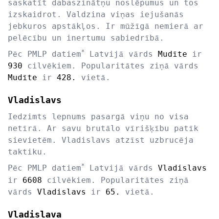
saskatīt dabaszinātņu noslēpumus un tos
izskaidrot. Valdzina viņas iejušanās
jebkuros apstākļos. Ir mūžīgā nemierā ar
pelēcību un inertumu sabiedrībā.
*
Pēc PMLP datiem
Latvijā vārds
Mudīte
ir
930
cilvēkiem. Popularitātes ziņā vārds
Mudīte
ir
428.
vietā.
Vladislavs
Iedzimts lepnums pasargā viņu no visa
netīrā. Ar savu brutālo vīrišķību patīk
sievietēm. Vladislavs atzīst uzbrucēja
taktiku.
*
Pēc PMLP datiem
Latvijā vārds
Vladislavs
ir
6608
cilvēkiem. Popularitātes ziņā
vārds
Vladislavs
ir
65.
vietā.
Vladislava