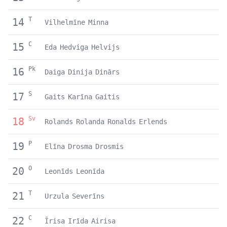
T
14
Vilhelmīne
Minna
C
15
Eda
Hedviga
Helvijs
Pk
16
Daiga
Dinija
Dinārs
S
17
Gaits
Karīna
Gaitis
Sv
18
Rolands
Rolanda
Ronalds
Erlends
P
19
Elīna
Drosma
Drosmis
O
20
Leonīds
Leonīda
T
21
Urzula
Severīns
C
22
Īrisa
Irīda
Airisa