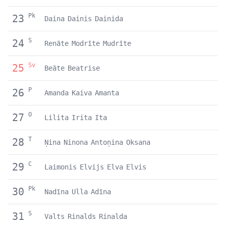
Pk
23
Daina
Dainis
Dainida
S
24
Renāte
Modrīte
Mudrīte
Sv
25
Beāte
Beatrise
P
26
Amanda
Kaiva
Amanta
O
27
Lilita
Irita
Ita
T
28
Ņina
Ninona
Antoņina
Oksana
C
29
Laimonis
Elvijs
Elva
Elvis
Pk
30
Nadīna
Ulla
Adīna
S
31
Valts
Rinalds
Rinalda