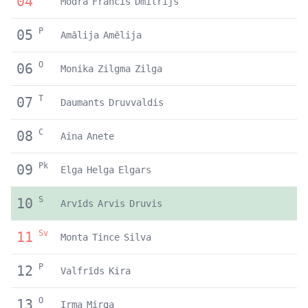
04
Modra
Francis
Dmitrijs
P
05
Amālija
Amēlija
O
06
Monika
Zilgma
Zilga
T
07
Daumants
Druvvaldis
C
08
Aina
Anete
Pk
09
Elga
Helga
Elgars
S
10
Arvīds
Arvis
Druvis
Sv
11
Monta
Tince
Silva
P
12
Valfrīds
Kira
O
13
Irma
Mirga