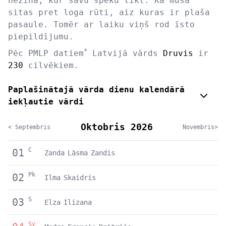
nezina, kur savu spēku likt. Kā muša
sitas pret loga rūti, aiz kuras ir plaša
pasaule. Tomēr ar laiku viņš rod īsto
piepildījumu.
*
Pēc PMLP datiem
Latvijā vārds
Druvis
ir
230
cilvēkiem.
Paplašinātajā vārda dienu kalendārā
iekļautie vārdi
Oktobris 2026
< Septembris
Novembris>
C
01
Zanda
Lāsma
Zandis
Pk
02
Ilma
Skaidris
S
03
Elza
Ilizana
Sv