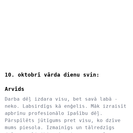
10. oktobrī vārda dienu svin:
Arvīds
Darba dēļ izdara visu, bet savā labā -
neko. Labsirdīgs kā enģelis. Māk izraisīt
apbrīnu profesionālo īpašību dēļ.
Pārspīlēts jūtīgums pret visu, ko dzīve
mums piesola. Izmainīgs un tālredzīgs