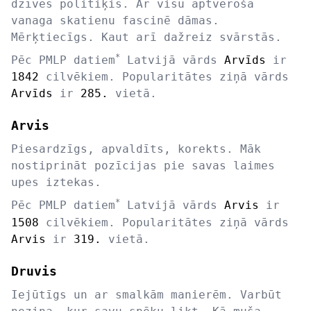
dzīves politiķis. Ar visu aptveroša
vanaga skatienu fascinē dāmas.
Mērķtiecīgs. Kaut arī dažreiz svārstās.
*
Pēc PMLP datiem
Latvijā vārds
Arvīds
ir
1842
cilvēkiem. Popularitātes ziņā vārds
Arvīds
ir
285.
vietā.
Arvis
Piesardzīgs, apvaldīts, korekts. Māk
nostiprināt pozīcijas pie savas laimes
upes iztekas.
*
Pēc PMLP datiem
Latvijā vārds
Arvis
ir
1508
cilvēkiem. Popularitātes ziņā vārds
Arvis
ir
319.
vietā.
Druvis
Iejūtīgs un ar smalkām manierēm. Varbūt