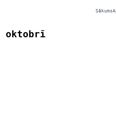
Sākums
A
 oktobrī