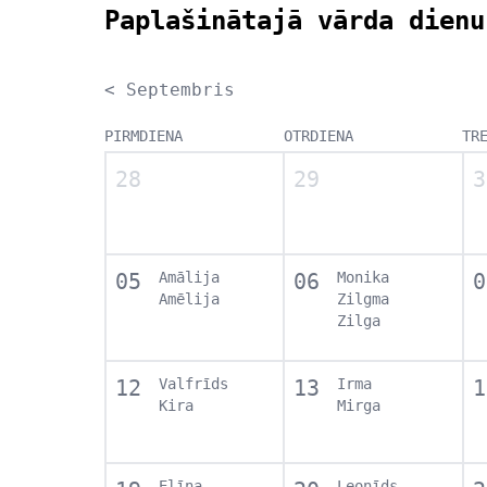
Paplašinātajā vārda dienu
< Septembris
PIRMDIENA
OTRDIENA
TR
28
29
3
05
Amālija
06
Monika
0
Amēlija
Zilgma
Zilga
12
Valfrīds
13
Irma
1
Kira
Mirga
Elīna
Leonīds