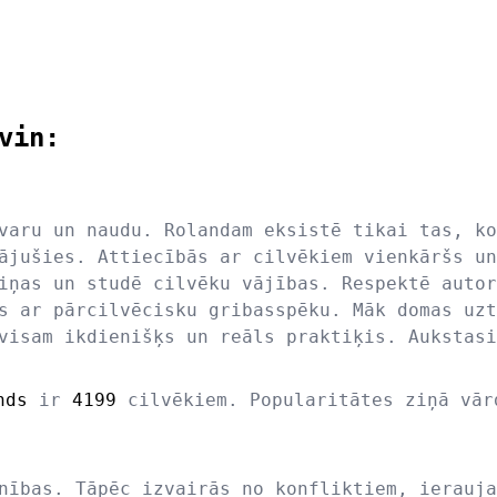
vin:
varu un naudu. Rolandam eksistē tikai tas, ko
ājušies. Attiecībās ar cilvēkiem vienkāršs un
iņas un studē cilvēku vājības. Respektē autor
s ar pārcilvēcisku gribasspēku. Māk domas uzt
visam ikdienišķs un reāls praktiķis. Aukstasi
nds
ir
4199
cilvēkiem. Popularitātes ziņā vā
nības. Tāpēc izvairās no konfliktiem, ierauja