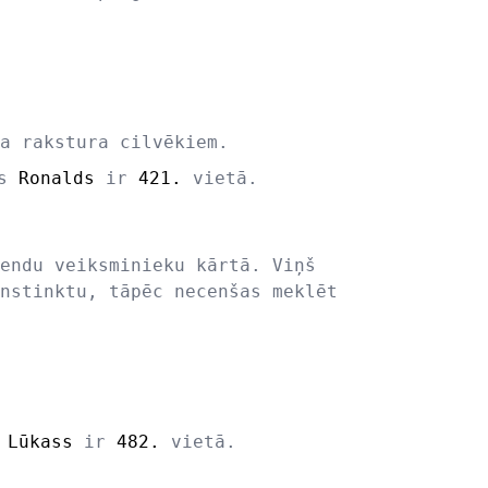
a rakstura cilvēkiem.
ds
Ronalds
ir
421.
vietā.
endu veiksminieku kārtā. Viņš
nstinktu, tāpēc necenšas meklēt
s
Lūkass
ir
482.
vietā.