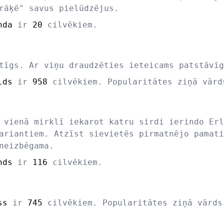
rāķē" savus pielūdzējus.
nda
ir
20
cilvēkiem.
tīgs. Ar viņu draudzēties ieteicams patstāvīg
lds
ir
958
cilvēkiem. Popularitātes ziņā vār
 vienā mirklī iekarot katru sirdi ierindo Erl
ariantiem. Atzīst sievietēs pirmatnējo pamati
neizbēgama.
nds
ir
116
cilvēkiem.
ss
ir
745
cilvēkiem. Popularitātes ziņā vārd