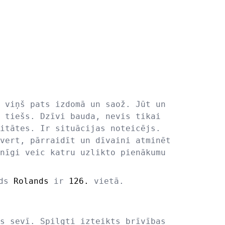
 viņš pats izdomā un saož. Jūt un
 tiešs. Dzīvi bauda, nevis tikai
itātes. Ir situācijas noteicējs.
vert, pārraidīt un dīvaini atminēt
nīgi veic katru uzlikto pienākumu
rds
Rolands
ir
126.
vietā.
s sevī. Spilgti izteikts brīvības