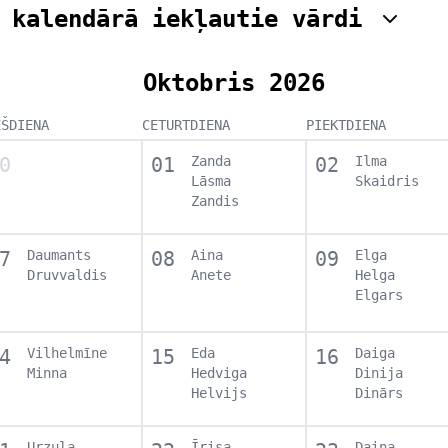
 kalendārā iekļautie vārdi
Oktobris 2026
EŠDIENA
CETURTDIENA
PIEKTDIENA
0
01
Zanda
02
Ilma
Lāsma
Skaidris
Zandis
7
Daumants
08
Aina
09
Elga
Druvvaldis
Anete
Helga
Elgars
4
Vilhelmīne
15
Eda
16
Daiga
Minna
Hedviga
Dinija
Helvijs
Dinārs
Urzula
Īrisa
Daina