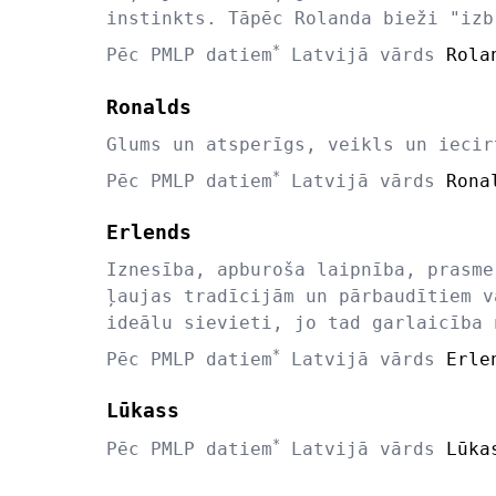
instinkts. Tāpēc Rolanda bieži "izb
*
Pēc PMLP datiem
Latvijā vārds
Rola
Ronalds
Glums un atsperīgs, veikls un iecir
*
Pēc PMLP datiem
Latvijā vārds
Rona
Erlends
Iznesība, apburoša laipnība, prasme
ļaujas tradīcijām un pārbaudītiem v
ideālu sievieti, jo tad garlaicība 
*
Pēc PMLP datiem
Latvijā vārds
Erle
Lūkass
*
Pēc PMLP datiem
Latvijā vārds
Lūka