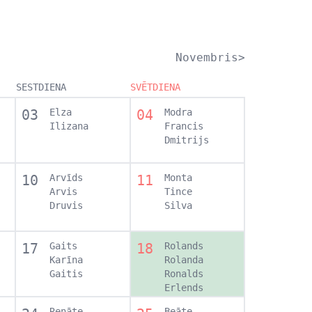
Novembris>
SESTDIENA
SVĒTDIENA
03
Elza
04
Modra
Ilizana
Francis
Dmitrijs
10
Arvīds
11
Monta
Arvis
Tince
Druvis
Silva
17
Gaits
18
Rolands
Karīna
Rolanda
Gaitis
Ronalds
Erlends
Renāte
Beāte