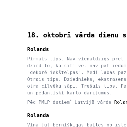
18. oktobrī vārda dienu s
Rolands
Pirmais tips. Nav vienaldzīgs pret 
dzird to, ko citi vēl nav pat iedom
"dekorē iekštelpas". Medī labas paz
Otrais tips. Dziednieks, ekstrasens
otra cilvēka sāpi. Trešais tips. Pa
un pedantiski kārto darījumus.
*
Pēc PMLP datiem
Latvijā vārds
Rola
Rolanda
Viņa jūt bērnišķīgas bailes no īste