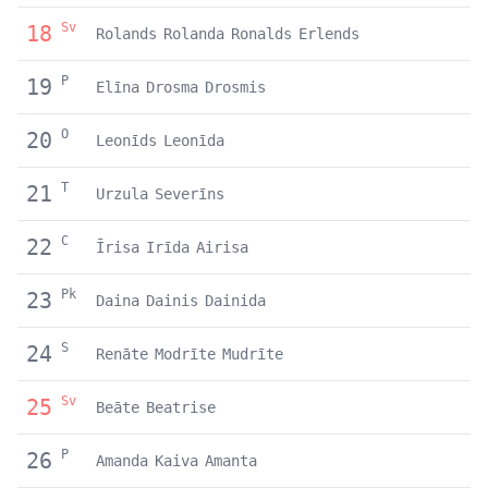
Sv
18
Rolands
Rolanda
Ronalds
Erlends
P
19
Elīna
Drosma
Drosmis
O
20
Leonīds
Leonīda
T
21
Urzula
Severīns
C
22
Īrisa
Irīda
Airisa
Pk
23
Daina
Dainis
Dainida
S
24
Renāte
Modrīte
Mudrīte
Sv
25
Beāte
Beatrise
P
26
Amanda
Kaiva
Amanta