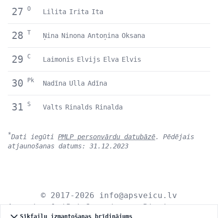
O
27
Lilita
Irita
Ita
T
28
Ņina
Ninona
Antoņina
Oksana
C
29
Laimonis
Elvijs
Elva
Elvis
Pk
30
Nadīna
Ulla
Adīna
S
31
Valts
Rinalds
Rinalda
*
Dati iegūti
PMLP personvārdu datubāzē
. Pēdējais
atjaunošanas datums: 31.12.2023
© 2017-2026
info@apsveicu.lv
Apsveicu.lv
|
Privātums
|
Bioritmu
Sīkfailu izmantošanas brīdinājums