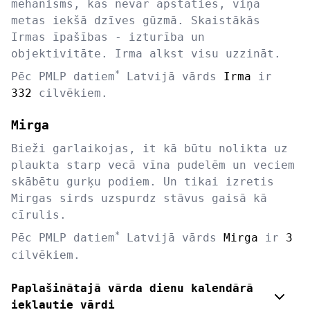
mehānisms, kas nevar apstāties, viņa
metas iekšā dzīves gūzmā. Skaistākās
Irmas īpašības - izturība un
objektivitāte. Irma alkst visu uzzināt.
*
Pēc PMLP datiem
Latvijā vārds
Irma
ir
332
cilvēkiem.
Mirga
Bieži garlaikojas, it kā būtu nolikta uz
plaukta starp vecā vīna pudelēm un veciem
skābētu gurķu podiem. Un tikai izretis
Mirgas sirds uzspurdz stāvus gaisā kā
cīrulis.
*
Pēc PMLP datiem
Latvijā vārds
Mirga
ir
3
cilvēkiem.
Paplašinātajā vārda dienu kalendārā
iekļautie vārdi