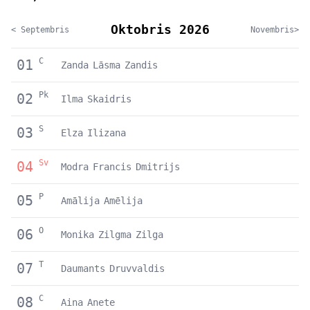
Oktobris 2026
< Septembris
Novembris>
C
01
Zanda
Lāsma
Zandis
Pk
02
Ilma
Skaidris
S
03
Elza
Ilizana
Sv
04
Modra
Francis
Dmitrijs
P
05
Amālija
Amēlija
O
06
Monika
Zilgma
Zilga
T
07
Daumants
Druvvaldis
C
08
Aina
Anete