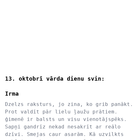
13. oktobrī vārda dienu svin:
Irma
Dzelzs raksturs, jo zina, ko grib panākt.
Prot valdīt pār lielu ļaužu prātiem.
ģimenē ir balsts un visu vienotājspēks.
Sapņi gandrīz nekad nesakrīt ar reālo
dzīvi. Smejas caur asarām. Kā uzvilkts