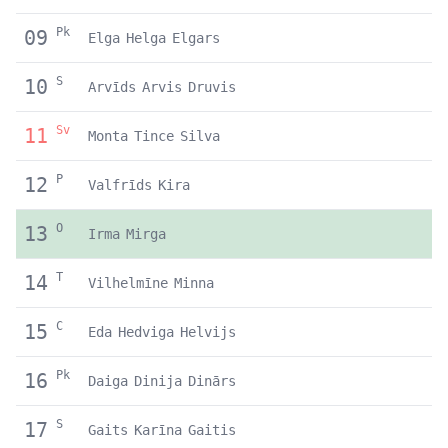
Pk
09
Elga
Helga
Elgars
S
10
Arvīds
Arvis
Druvis
Sv
11
Monta
Tince
Silva
P
12
Valfrīds
Kira
O
13
Irma
Mirga
T
14
Vilhelmīne
Minna
C
15
Eda
Hedviga
Helvijs
Pk
16
Daiga
Dinija
Dinārs
S
17
Gaits
Karīna
Gaitis