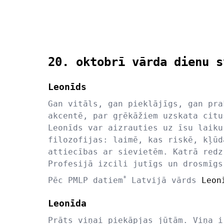
20. oktobrī vārda dienu s
Leonīds
Gan vitāls, gan pieklājīgs, gan pra
akcentē, par gŗēkāžiem uzskata citu
Leonīds var aizrauties uz īsu laiku
filozofijas: laimē, kas riskē, kļūd
attiecības ar sievietēm. Katrā redz
Profesijā izcili jutīgs un drosmīgs
*
Pēc PMLP datiem
Latvijā vārds
Leon
Leonīda
Prāts viņai piekāpjas jūtām. Viņa i