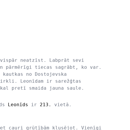
vispār neatzīst. Labprāt sevi
n pārmērīgi tiecas sagrābt, ko var.
 kautkas no Dostojevska
irkli. Leonīdam ir sarežģtas
kal pretī smaida jauna saule.
rds
Leonīds
ir
213.
vietā.
et cauri grūtībām klusējot. Vienīgi