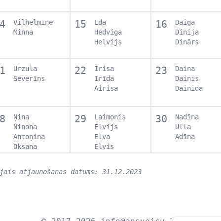
4
Vilhelmīne
15
Eda
16
Daiga
Minna
Hedviga
Dinija
Helvijs
Dinārs
1
Urzula
22
Īrisa
23
Daina
Severīns
Irīda
Dainis
Airisa
Dainida
8
Ņina
29
Laimonis
30
Nadīna
Ninona
Elvijs
Ulla
Antoņina
Elva
Adīna
Oksana
Elvis
jais atjaunošanas datums: 31.12.2023