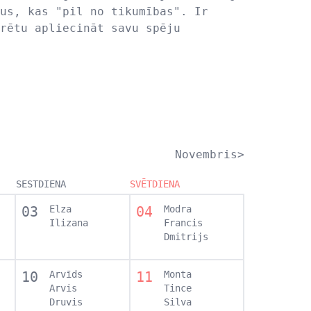
us, kas "pil no tikumības". Ir
rētu apliecināt savu spēju
Novembris>
SESTDIENA
SVĒTDIENA
03
Elza
04
Modra
Ilizana
Francis
Dmitrijs
10
Arvīds
11
Monta
Arvis
Tince
Druvis
Silva