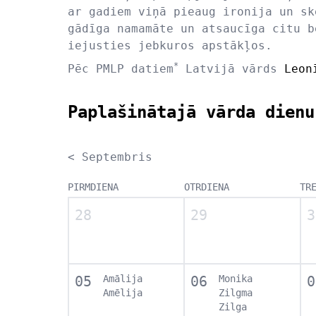
ar gadiem viņā pieaug ironija un sk
gādīga namamāte un atsaucīga citu b
iejusties jebkuros apstākļos.
*
Pēc PMLP datiem
Latvijā vārds
Leon
Paplašinātajā vārda dienu
< Septembris
PIRMDIENA
OTRDIENA
TR
28
29
3
05
Amālija
06
Monika
0
Amēlija
Zilgma
Zilga