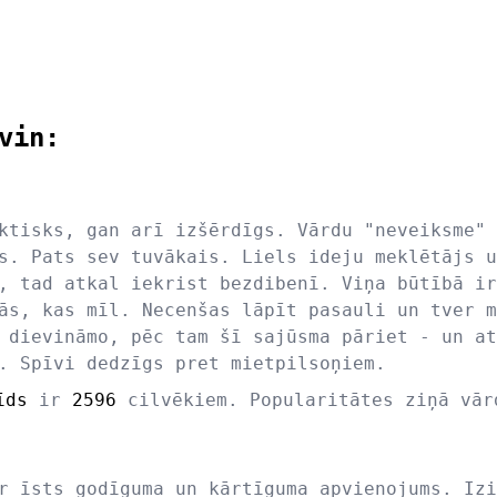
vin:
ktisks, gan arī izšērdīgs. Vārdu "neveiksme" 
s. Pats sev tuvākais. Liels ideju meklētājs u
, tad atkal iekrist bezdibenī. Viņa būtībā ir
ās, kas mīl. Necenšas lāpīt pasauli un tver m
 dievināmo, pēc tam šī sajūsma pāriet - un at
. Spīvi dedzīgs pret mietpilsoņiem.
īds
ir
2596
cilvēkiem. Popularitātes ziņā vā
r īsts godīguma un kārtīguma apvienojums. Izi