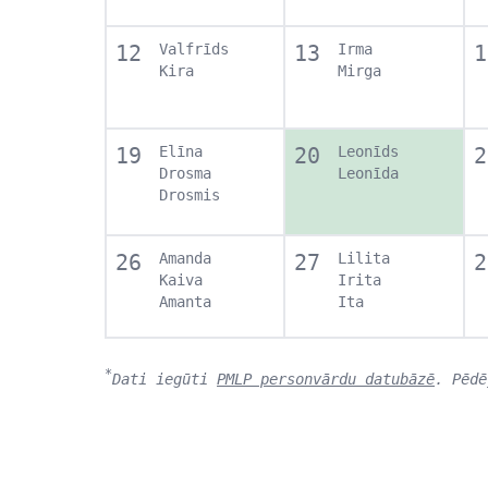
12
Valfrīds
13
Irma
1
Kira
Mirga
19
Elīna
20
Leonīds
2
Drosma
Leonīda
Drosmis
26
Amanda
27
Lilita
2
Kaiva
Irita
Amanta
Ita
*
Dati iegūti
PMLP personvārdu datubāzē
. Pēdē