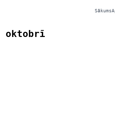
Sākums
A
 oktobrī