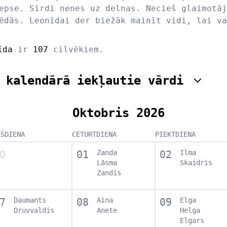
epse. Sirdi nenes uz delnas. Necieš glaimotāj
ēdās. Leonīdai der biežāk mainīt vidi, lai va
īda
ir
107
cilvēkiem.
 kalendārā iekļautie vārdi
Oktobris 2026
EŠDIENA
CETURTDIENA
PIEKTDIENA
0
01
Zanda
02
Ilma
Lāsma
Skaidris
Zandis
7
Daumants
08
Aina
09
Elga
Druvvaldis
Anete
Helga
Elgars