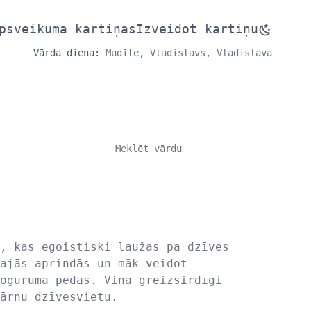
psveikuma kartiņas
Izveidot kartiņu
Vārda diena:
Mudīte, Vladislavs, Vladislava
, kas egoistiski laužas pa dzīves
ajās aprindās un māk veidot
oguruma pēdas. Vinā greizsirdīgi
ārnu dzīvesvietu.