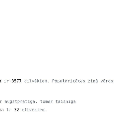
a
ir
8577
cilvēkiem. Popularitātes ziņā vārd
r augstprātīga, tomēr taisnīga.
ma
ir
72
cilvēkiem.