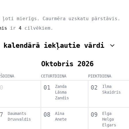
 ļoti mierīgs. Caurmēra uzskatu pārstāvis.
mis
ir
4
cilvēkiem.
 kalendārā iekļautie vārdi
Oktobris 2026
EŠDIENA
CETURTDIENA
PIEKTDIENA
0
01
Zanda
02
Ilma
Lāsma
Skaidris
Zandis
7
Daumants
08
Aina
09
Elga
Druvvaldis
Anete
Helga
Elgars