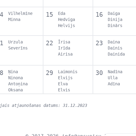
4
Vilhelmīne
15
Eda
16
Daiga
Minna
Hedviga
Dinija
Helvijs
Dinārs
1
Urzula
22
Īrisa
23
Daina
Severīns
Irīda
Dainis
Airisa
Dainida
8
Ņina
29
Laimonis
30
Nadīna
Ninona
Elvijs
Ulla
Antoņina
Elva
Adīna
Oksana
Elvis
jais atjaunošanas datums: 31.12.2023