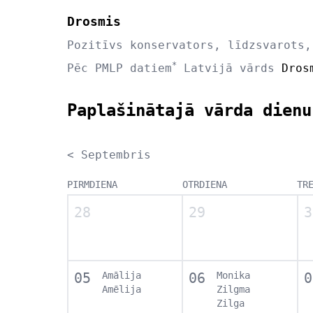
Drosmis
Pozitīvs konservators, līdzsvarots,
*
Pēc PMLP datiem
Latvijā vārds
Dros
Paplašinātajā vārda dienu
< Septembris
PIRMDIENA
OTRDIENA
TR
28
29
3
05
Amālija
06
Monika
0
Amēlija
Zilgma
Zilga