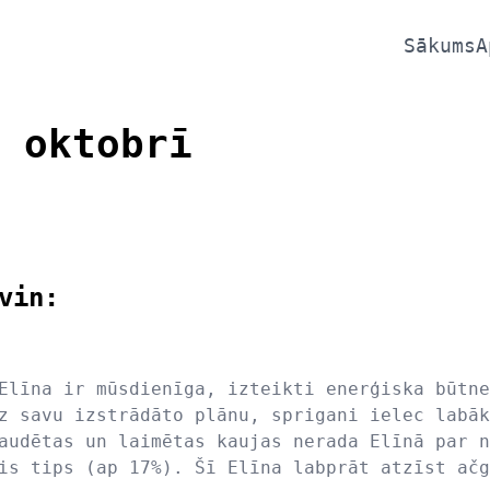
Sākums
A
 oktobrī
vin:
Elīna ir mūsdienīga, izteikti enerģiska būtne
z savu izstrādāto plānu, sprigani ielec labāk
audētas un laimētas kaujas nerada Elīnā par n
is tips (ap 17%). Šī Elīna labprāt atzīst ačg