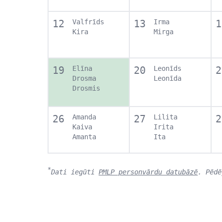
12
Valfrīds
13
Irma
1
Kira
Mirga
19
Elīna
20
Leonīds
2
Drosma
Leonīda
Drosmis
26
Amanda
27
Lilita
2
Kaiva
Irita
Amanta
Ita
*
Dati iegūti
PMLP personvārdu datubāzē
. Pēdē