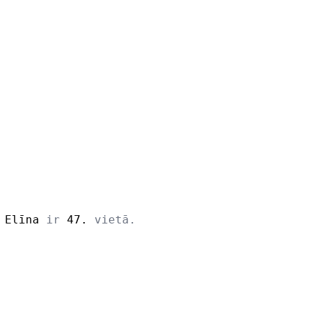
s
Elīna
ir
47.
vietā.