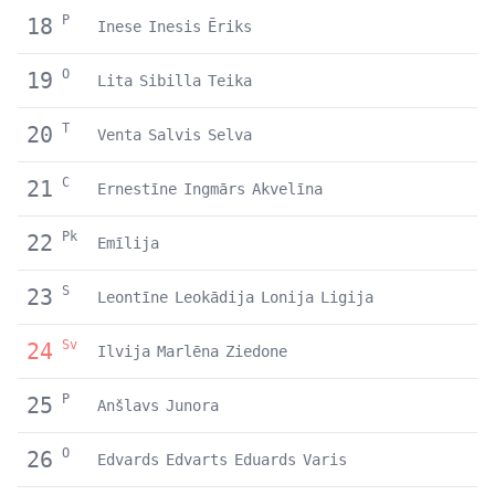
P
18
Inese
Inesis
Ēriks
O
19
Lita
Sibilla
Teika
T
20
Venta
Salvis
Selva
C
21
Ernestīne
Ingmārs
Akvelīna
Pk
22
Emīlija
S
23
Leontīne
Leokādija
Lonija
Ligija
Sv
24
Ilvija
Marlēna
Ziedone
P
25
Anšlavs
Junora
O
26
Edvards
Edvarts
Eduards
Varis