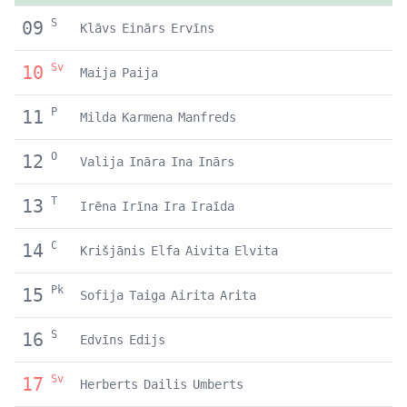
S
09
Klāvs
Einārs
Ervīns
Sv
10
Maija
Paija
P
11
Milda
Karmena
Manfreds
O
12
Valija
Ināra
Ina
Inārs
T
13
Irēna
Irīna
Ira
Iraīda
C
14
Krišjānis
Elfa
Aivita
Elvita
Pk
15
Sofija
Taiga
Airita
Arita
S
16
Edvīns
Edijs
Sv
17
Herberts
Dailis
Umberts