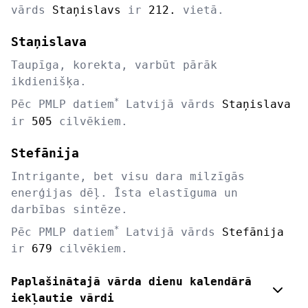
vārds
Staņislavs
ir
212.
vietā.
Staņislava
Taupīga, korekta, varbūt pārāk
ikdienišķa.
*
Pēc PMLP datiem
Latvijā vārds
Staņislava
ir
505
cilvēkiem.
Stefānija
Intrigante, bet visu dara milzīgās
enerģijas dēļ. Īsta elastīguma un
darbības sintēze.
*
Pēc PMLP datiem
Latvijā vārds
Stefānija
ir
679
cilvēkiem.
Paplašinātajā vārda dienu kalendārā
iekļautie vārdi