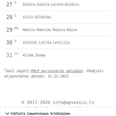
T
27
Dzidra
Gunita
Loreta
Dzidris
C
28
Vilis
Vilhelms
Pk
29
Maksis
Maksims
Raivis
Raivo
S
30
Vitolds
Lolita
Letīcija
Sv
31
Alīda
Jūsma
*
Dati iegūti
PMLP personvārdu datubāzē
. Pēdējais
atjaunošanas datums: 31.12.2023
© 2017-2026
info@apsveicu.lv
Apsveicu.lv
|
Privātums
|
Bioritmu
Sīkfailu izmantošanas brīdinājums
kalkulators