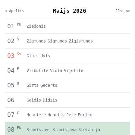
Maijs 2026
< Aprīlis
Jūnijs>
Pk
01
Ziedonis
S
02
Zigmunds
Sigmunds
Zigismunds
Sv
03
Gints
Uvis
P
04
Vizbulīte
Viola
Vijolīte
O
05
Ģirts
Ģederts
T
06
Gaidis
Didzis
C
07
Henriete
Henrijs
Jete
Enriko
Pk
08
Staņislavs
Staņislava
Stefānija