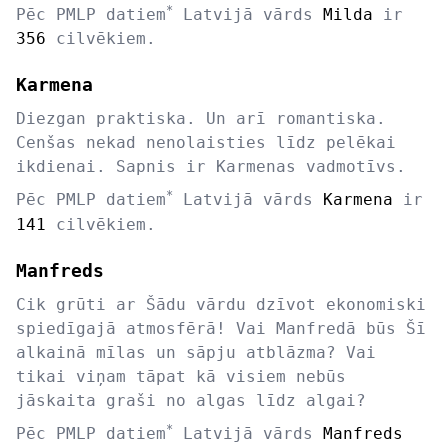
*
Pēc PMLP datiem
Latvijā vārds
Milda
ir
356
cilvēkiem.
Karmena
Diezgan praktiska. Un arī romantiska.
Cenšas nekad nenolaisties līdz pelēkai
ikdienai. Sapnis ir Karmenas vadmotīvs.
*
Pēc PMLP datiem
Latvijā vārds
Karmena
ir
141
cilvēkiem.
Manfreds
Cik grūti ar Šādu vārdu dzīvot ekonomiski
spiedīgajā atmosfērā! Vai Manfredā būs Šī
alkainā mīlas un sāpju atblāzma? Vai
tikai viņam tāpat kā visiem nebūs
jāskaita graši no algas līdz algai?
*
Pēc PMLP datiem
Latvijā vārds
Manfreds