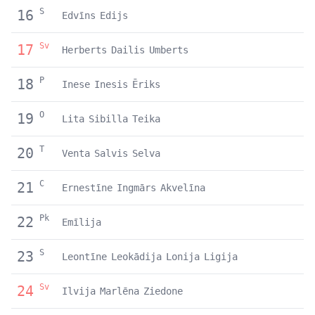
S
16
Edvīns
Edijs
Sv
17
Herberts
Dailis
Umberts
P
18
Inese
Inesis
Ēriks
O
19
Lita
Sibilla
Teika
T
20
Venta
Salvis
Selva
C
21
Ernestīne
Ingmārs
Akvelīna
Pk
22
Emīlija
S
23
Leontīne
Leokādija
Lonija
Ligija
Sv
24
Ilvija
Marlēna
Ziedone