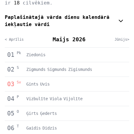
ir
18
cilvēkiem.
Paplašinātajā vārda dienu kalendārā
iekļautie vārdi
Maijs 2026
< Aprīlis
Jūnijs>
Pk
01
Ziedonis
S
02
Zigmunds
Sigmunds
Zigismunds
Sv
03
Gints
Uvis
P
04
Vizbulīte
Viola
Vijolīte
O
05
Ģirts
Ģederts
T
06
Gaidis
Didzis