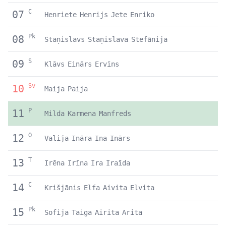
C
07
Henriete
Henrijs
Jete
Enriko
Pk
08
Staņislavs
Staņislava
Stefānija
S
09
Klāvs
Einārs
Ervīns
Sv
10
Maija
Paija
P
11
Milda
Karmena
Manfreds
O
12
Valija
Ināra
Ina
Inārs
T
13
Irēna
Irīna
Ira
Iraīda
C
14
Krišjānis
Elfa
Aivita
Elvita
Pk
15
Sofija
Taiga
Airita
Arita