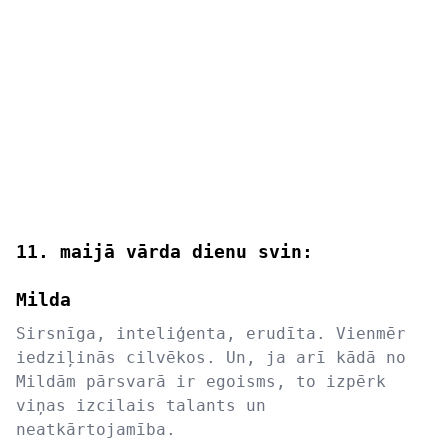
11. maijā vārda dienu svin:
Milda
Sirsnīga, inteliģenta, erudīta. Vienmēr
iedziļinās cilvēkos. Un, ja arī kādā no
Mildām pārsvarā ir egoisms, to izpērk
viņas izcilais talants un
neatkārtojamība.