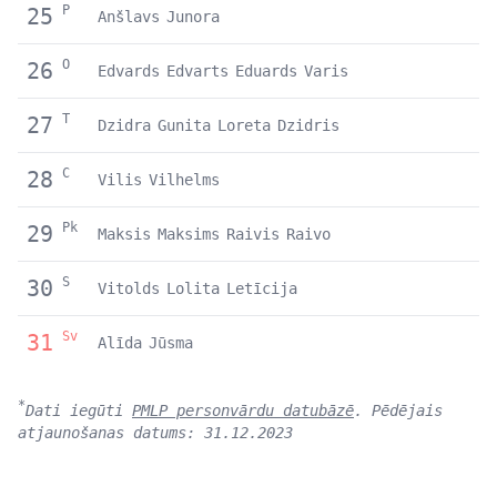
P
25
Anšlavs
Junora
O
26
Edvards
Edvarts
Eduards
Varis
T
27
Dzidra
Gunita
Loreta
Dzidris
C
28
Vilis
Vilhelms
Pk
29
Maksis
Maksims
Raivis
Raivo
S
30
Vitolds
Lolita
Letīcija
Sv
31
Alīda
Jūsma
*
Dati iegūti
PMLP personvārdu datubāzē
. Pēdējais
atjaunošanas datums: 31.12.2023