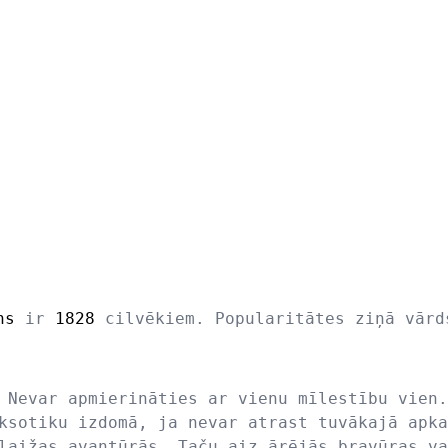
ns
ir
1828
cilvēkiem. Popularitātes ziņā vār
 Nevar apmierināties ar vienu mīlestību vien.
ksotiku izdomā, ja nevar atrast tuvākajā apka
laižas avantūrās. Taču aiz ārējās bravūras va