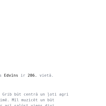
ds
Edvīns
ir
286.
vietā.
 Grib būt centrā un ļoti agri
imē. Mīl muzicēt un būt
r arī salūst viens divi...