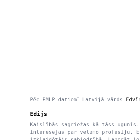
*
Pēc PMLP datiem
Latvijā vārds
Edvī
Edijs
Kaislībās sagriežas kā tāss ugunīs.
interesējas par vēlamo profesiju. E
izklaidētājs sabiedrībā. Labprāt ie