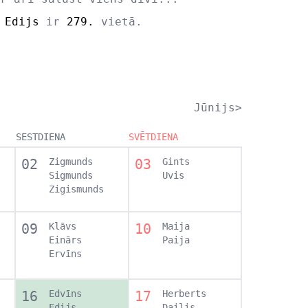
s
Edijs
ir
279.
vietā.
Jūnijs>
SESTDIENA
SVĒTDIENA
02
Zigmunds
03
Gints
Sigmunds
Uvis
Zigismunds
09
Klāvs
10
Maija
Einārs
Paija
Ervīns
16
Edvīns
17
Herberts
Edijs
Dailis