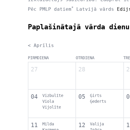
*
Pēc PMLP datiem
Latvijā vārds
Edij
Paplašinātajā vārda dienu
< Aprīlis
PIRMDIENA
OTRDIENA
TR
27
28
2
04
Vizbulīte
05
Ģirts
0
Viola
Ģederts
Vijolīte
11
Milda
12
Valija
1
Karmena
Ināra