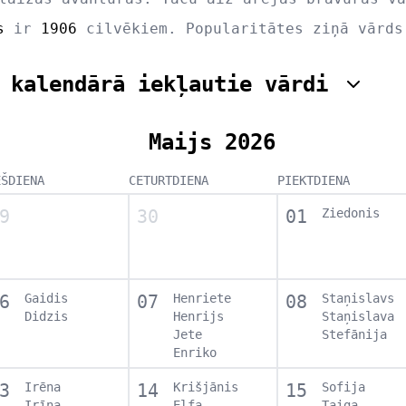
s
ir
1906
cilvēkiem. Popularitātes ziņā vārd
 kalendārā iekļautie vārdi
Maijs 2026
EŠDIENA
CETURTDIENA
PIEKTDIENA
9
30
01
Ziedonis
6
Gaidis
07
Henriete
08
Staņislavs
Didzis
Henrijs
Staņislava
Jete
Stefānija
Enriko
3
Irēna
14
Krišjānis
15
Sofija
Irīna
Elfa
Taiga