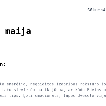
Sākums
A
 maijā
n:
la enerģija, negaidītas izdarības raksturo šo
 taču sievietēm patīk jūsma, ar kādu Edvīns m
ais tips. Ļoti emocionāls, tāpēc dvēsele viņa