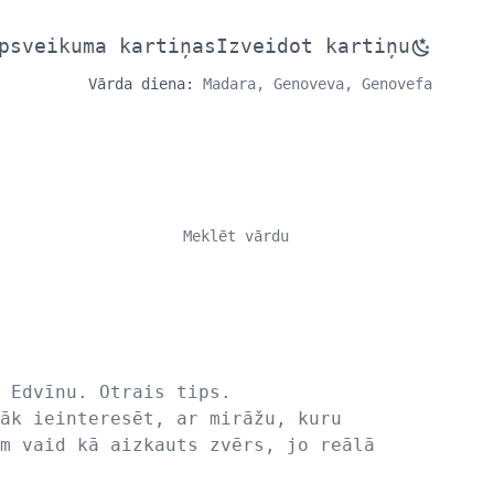
psveikuma kartiņas
Izveidot kartiņu
Vārda diena:
Madara, Genoveva, Genovefa
 Edvīnu. Otrais tips.
āk ieinteresēt, ar mirāžu, kuru
m vaid kā aizkauts zvērs, jo reālā