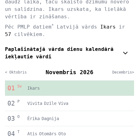
daudz laika, taču skaisto dzimumu novēro
un salīdzina. Ikars uzskata, ka lielākā
vērtība ir zināšanas.
*
Pēc PMLP datiem
Latvijā vārds
Ikars
ir
57
cilvēkiem.
Paplašinātajā vārda dienu kalendārā
iekļautie vārdi
Novembris 2026
< Oktobris
Decembris>
Sv
01
Ikars
P
02
Vivita
Dzīle
Viva
O
03
Ērika
Dagnija
T
04
Atis
Otomārs
Oto