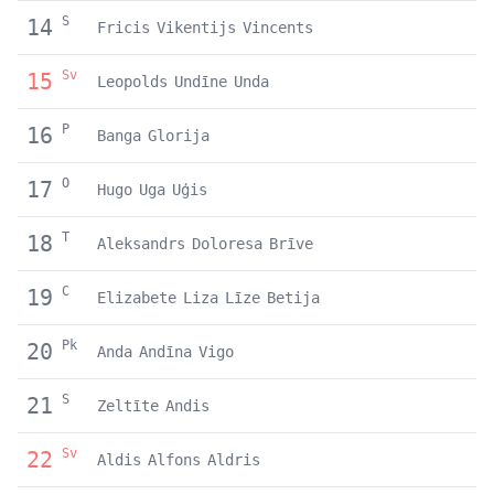
S
14
Fricis
Vikentijs
Vincents
Sv
15
Leopolds
Undīne
Unda
P
16
Banga
Glorija
O
17
Hugo
Uga
Uģis
T
18
Aleksandrs
Doloresa
Brīve
C
19
Elizabete
Liza
Līze
Betija
Pk
20
Anda
Andīna
Vigo
S
21
Zeltīte
Andis
Sv
22
Aldis
Alfons
Aldris