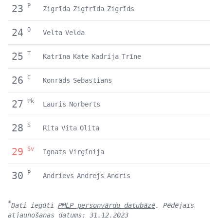
P
23
Zigrīda
Zigfrīda
Zigrīds
O
24
Velta
Velda
T
25
Katrīna
Kate
Kadrija
Trīne
C
26
Konrāds
Sebastians
Pk
27
Lauris
Norberts
S
28
Rita
Vita
Olita
Sv
29
Ignats
Virgīnija
P
30
Andrievs
Andrejs
Andris
*
Dati iegūti
PMLP personvārdu datubāzē
. Pēdējais
atjaunošanas datums: 31.12.2023