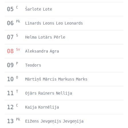
C
05
Šarlote
Lote
Pk
06
Linards
Leons
Leo
Leonards
S
07
Helma
Lotārs
Pērle
Sv
08
Aleksandra
Agra
P
09
Teodors
O
10
Mārtiņš
Mārcis
Markuss
Marks
T
11
Ojārs
Rainers
Nellija
C
12
Kaija
Kornēlija
Pk
13
Eižens
Jevgeņijs
Jevgeņija