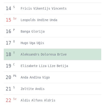
S
14
Fricis
Vikentijs
Vincents
Sv
15
Leopolds
Undīne
Unda
P
16
Banga
Glorija
O
17
Hugo
Uga
Uģis
T
18
Aleksandrs
Doloresa
Brīve
C
19
Elizabete
Liza
Līze
Betija
Pk
20
Anda
Andīna
Vigo
S
21
Zeltīte
Andis
Sv
22
Aldis
Alfons
Aldris