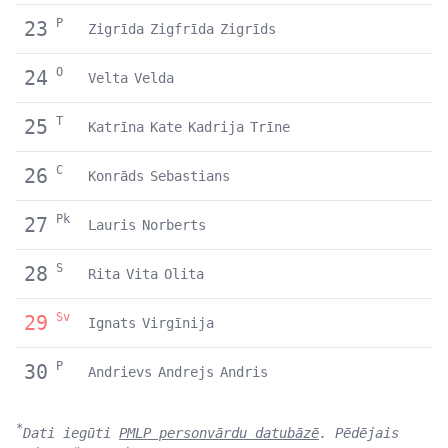
P
23
Zigrīda
Zigfrīda
Zigrīds
O
24
Velta
Velda
T
25
Katrīna
Kate
Kadrija
Trīne
C
26
Konrāds
Sebastians
Pk
27
Lauris
Norberts
S
28
Rita
Vita
Olita
Sv
29
Ignats
Virgīnija
P
30
Andrievs
Andrejs
Andris
*
Dati iegūti
PMLP personvārdu datubāzē
. Pēdējais