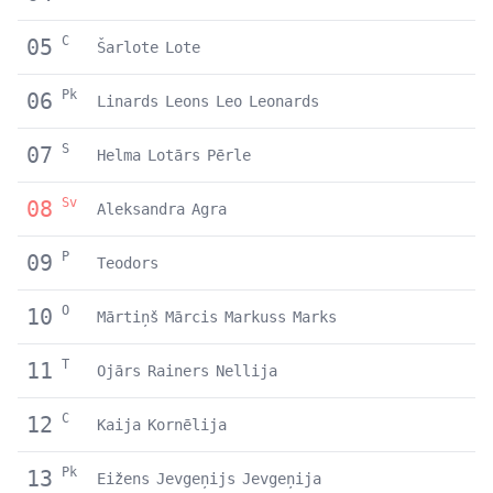
C
05
Šarlote
Lote
Pk
06
Linards
Leons
Leo
Leonards
S
07
Helma
Lotārs
Pērle
Sv
08
Aleksandra
Agra
P
09
Teodors
O
10
Mārtiņš
Mārcis
Markuss
Marks
T
11
Ojārs
Rainers
Nellija
C
12
Kaija
Kornēlija
Pk
13
Eižens
Jevgeņijs
Jevgeņija