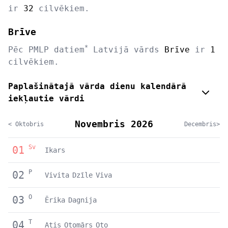
ir
32
cilvēkiem.
Brīve
*
Pēc PMLP datiem
Latvijā vārds
Brīve
ir
1
cilvēkiem.
Paplašinātajā vārda dienu kalendārā
iekļautie vārdi
Novembris 2026
< Oktobris
Decembris>
Sv
01
Ikars
P
02
Vivita
Dzīle
Viva
O
03
Ērika
Dagnija
T
04
Atis
Otomārs
Oto