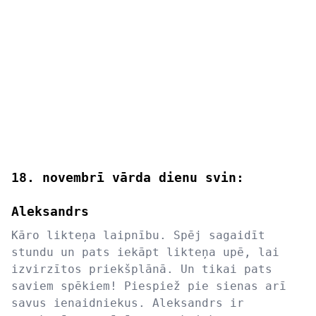
18. novembrī vārda dienu svin:
Aleksandrs
Kāro likteņa laipnību. Spēj sagaidīt
stundu un pats iekāpt likteņa upē, lai
izvirzītos priekšplānā. Un tikai pats
saviem spēkiem! Piespiež pie sienas arī
savus ienaidniekus. Aleksandrs ir