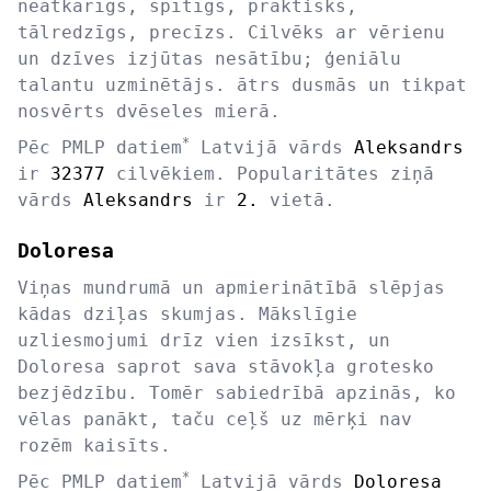
neatkarīgs, spītīgs, praktisks,
tālredzīgs, precīzs. Cilvēks ar vērienu
un dzīves izjūtas nesātību; ģeniālu
talantu uzminētājs. ātrs dusmās un tikpat
nosvērts dvēseles mierā.
*
Pēc PMLP datiem
Latvijā vārds
Aleksandrs
ir
32377
cilvēkiem. Popularitātes ziņā
vārds
Aleksandrs
ir
2.
vietā.
Doloresa
Viņas mundrumā un apmierinātībā slēpjas
kādas dziļas skumjas. Mākslīgie
uzliesmojumi drīz vien izsīkst, un
Doloresa saprot sava stāvokļa grotesko
bezjēdzību. Tomēr sabiedrībā apzinās, ko
vēlas panākt, taču ceļš uz mērķi nav
rozēm kaisīts.
*
Pēc PMLP datiem
Latvijā vārds
Doloresa