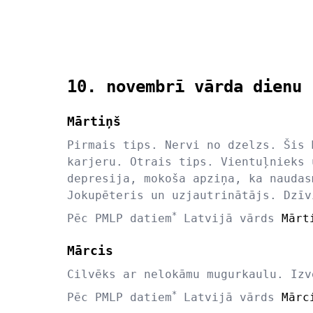
10. novembrī vārda dienu 
Mārtiņš
Pirmais tips. Nervi no dzelzs. Šis 
karjeru. Otrais tips. Vientuļnieks 
depresija, mokoša apziņa, ka naudas
Jokupēteris un uzjautrinātājs. Dzīv
*
Pēc PMLP datiem
Latvijā vārds
Mārt
Mārcis
Cilvēks ar nelokāmu mugurkaulu. Izv
*
Pēc PMLP datiem
Latvijā vārds
Mārc