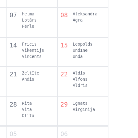
07
Helma
08
Aleksandra
Lotārs
Agra
Pērle
14
Fricis
15
Leopolds
Vikentijs
Undīne
Vincents
Unda
21
Zeltīte
22
Aldis
Andis
Alfons
Aldris
28
Rita
29
Ignats
Vita
Virgīnija
Olita
05
06