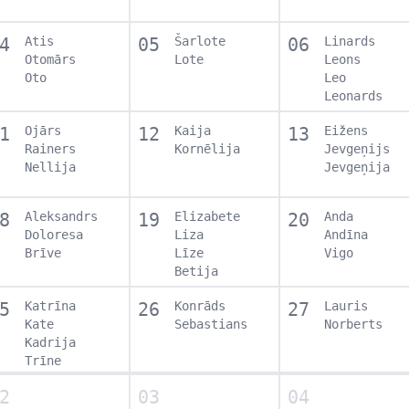
4
Atis
05
Šarlote
06
Linards
Otomārs
Lote
Leons
Oto
Leo
Leonards
1
Ojārs
12
Kaija
13
Eižens
Rainers
Kornēlija
Jevgeņijs
Nellija
Jevgeņija
8
Aleksandrs
19
Elizabete
20
Anda
Doloresa
Liza
Andīna
Brīve
Līze
Vigo
Betija
5
Katrīna
26
Konrāds
27
Lauris
Kate
Sebastians
Norberts
Kadrija
Trīne
2
03
04