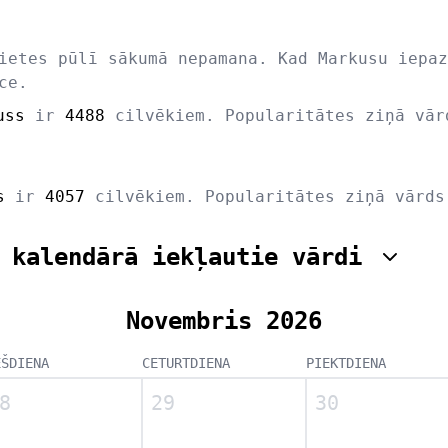
ietes pūlī sākumā nepamana. Kad Markusu iepaz
ce.
uss
ir
4488
cilvēkiem. Popularitātes ziņā vā
s
ir
4057
cilvēkiem. Popularitātes ziņā vārd
 kalendārā iekļautie vārdi
Novembris 2026
EŠDIENA
CETURTDIENA
PIEKTDIENA
8
29
30