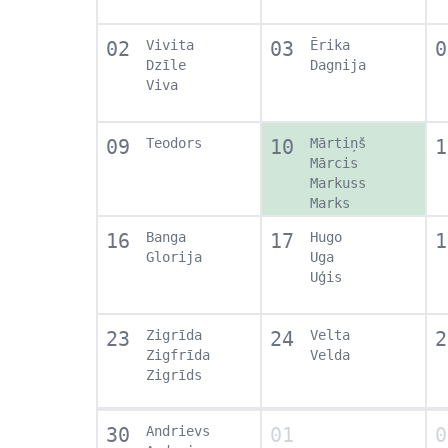
02
Vivita
03
Ērika
0
Dzīle
Dagnija
Viva
09
Teodors
10
Mārtiņš
1
Mārcis
Markuss
Marks
16
Banga
17
Hugo
1
Glorija
Uga
Uģis
23
Zigrīda
24
Velta
2
Zigfrīda
Velda
Zigrīds
30
Andrievs
01
0