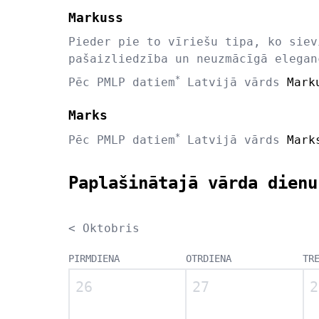
Markuss
Pieder pie to vīriešu tipa, ko siev
pašaizliedzība un neuzmācīgā elegan
*
Pēc PMLP datiem
Latvijā vārds
Mark
Marks
*
Pēc PMLP datiem
Latvijā vārds
Mark
Paplašinātajā vārda dienu
< Oktobris
PIRMDIENA
OTRDIENA
TR
26
27
2