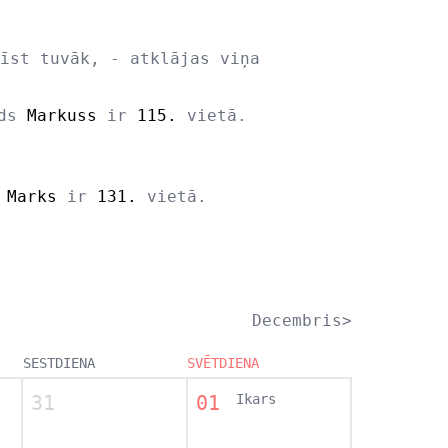
īst tuvāk, - atklājas viņa
rds
Markuss
ir
115.
vietā.
s
Marks
ir
131.
vietā.
Decembris>
SESTDIENA
SVĒTDIENA
31
01
Ikars