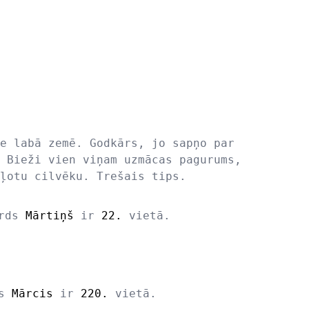
e labā zemē. Godkārs, jo sapņo par
 Bieži vien viņam uzmācas pagurums,
ļotu cilvēku. Trešais tips.
ārds
Mārtiņš
ir
22.
vietā.
ds
Mārcis
ir
220.
vietā.