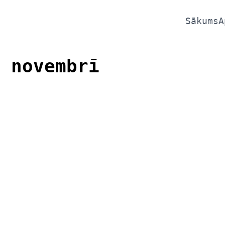
Sākums
A
 novembrī