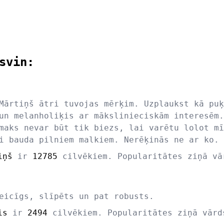
svin:
Mārtiņš ātri tuvojas mērķim. Uzplaukst kā puķ
un melanholiķis ar mākslinieciskām interesēm.
maks nevar būt tik biezs, lai varētu lolot mī
i bauda pilniem malkiem. Nerēķinās ne ar ko.
iņš
ir
12785
cilvēkiem. Popularitātes ziņā v
eicīgs, slīpēts un pat robusts.
is
ir
2494
cilvēkiem. Popularitātes ziņā vār