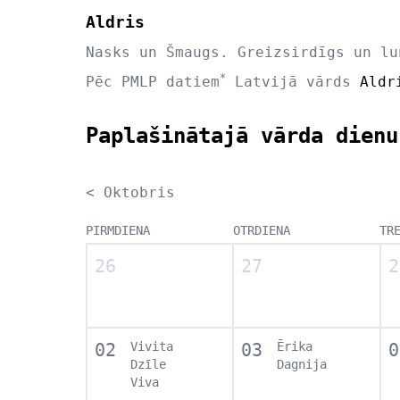
Aldris
Nasks un Šmaugs. Greizsirdīgs un lu
*
Pēc PMLP datiem
Latvijā vārds
Aldr
Paplašinātajā vārda dienu
< Oktobris
PIRMDIENA
OTRDIENA
TR
26
27
2
02
Vivita
03
Ērika
0
Dzīle
Dagnija
Viva