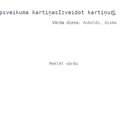
psveikuma kartiņas
Izveidot kartiņu
Vārda diena:
Askolds, Aisma