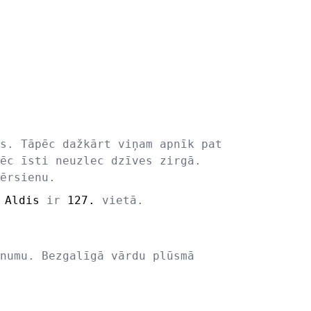
s. Tāpēc dažkārt viņam apnīk pat
ēc īsti neuzlec dzīves zirgā.
ērsienu.
s
Aldis
ir
127.
vietā.
numu. Bezgalīgā vārdu plūsmā