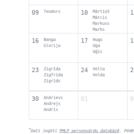
09
Teodors
10
Mārtiņš
1
Mārcis
Markuss
Marks
16
Banga
17
Hugo
1
Glorija
Uga
Uģis
23
Zigrīda
24
Velta
2
Zigfrīda
Velda
Zigrīds
30
Andrievs
01
0
Andrejs
Andris
*
Dati iegūti
PMLP personvārdu datubāzē
. Pēdē