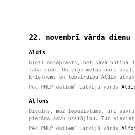
22. novembrī vārda dienu 
Aldis
Bieži nesaprasts, bet savā būtībā d
laba vide. Un viņš metas pāri bezdi
Krietnums un labsirdība Aldim atmak
*
Pēc PMLP datiem
Latvijā vārds
Aldi
Alfons
Dīvains, maz iepazīstams, arī savru
pierāda savu uzstājību. Tur sieviet
*
Pēc PMLP datiem
Latvijā vārds
Alfo