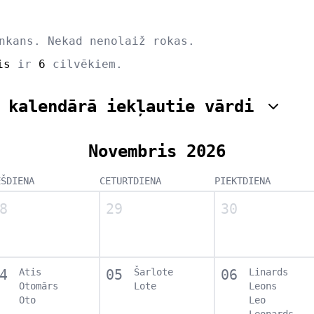
nkans. Nekad nenolaiž rokas.
is
ir
6
cilvēkiem.
 kalendārā iekļautie vārdi
Novembris 2026
EŠDIENA
CETURTDIENA
PIEKTDIENA
8
29
30
4
Atis
05
Šarlote
06
Linards
Otomārs
Lote
Leons
Oto
Leo
Leonards