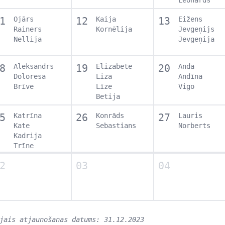
1
Ojārs
12
Kaija
13
Eižens
Rainers
Kornēlija
Jevgeņijs
Nellija
Jevgeņija
8
Aleksandrs
19
Elizabete
20
Anda
Doloresa
Liza
Andīna
Brīve
Līze
Vigo
Betija
5
Katrīna
26
Konrāds
27
Lauris
Kate
Sebastians
Norberts
Kadrija
Trīne
2
03
04
jais atjaunošanas datums: 31.12.2023