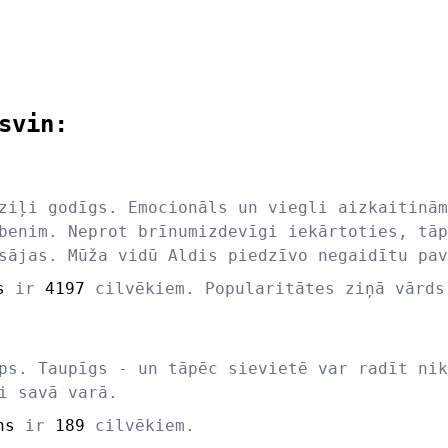
svin:
ziļi godīgs. Emocionāls un viegli aizkaitinām
benim. Neprot brīnumizdevīgi iekārtoties, tāp
sājas. Mūža vidū Aldis piedzīvo negaidītu pav
s
ir
4197
cilvēkiem. Popularitātes ziņā vārd
ps. Taupīgs - un tāpēc sievietē var radīt nik
i savā varā.
ns
ir
189
cilvēkiem.