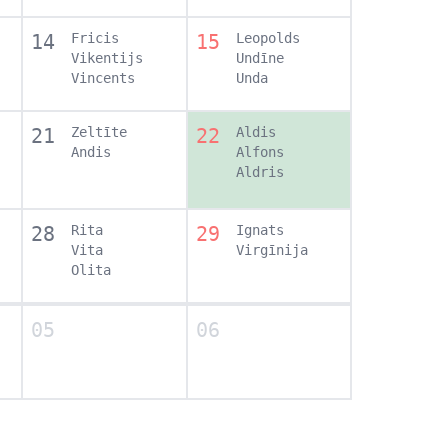
14
Fricis
15
Leopolds
Vikentijs
Undīne
Vincents
Unda
21
Zeltīte
22
Aldis
Andis
Alfons
Aldris
28
Rita
29
Ignats
Vita
Virgīnija
Olita
05
06