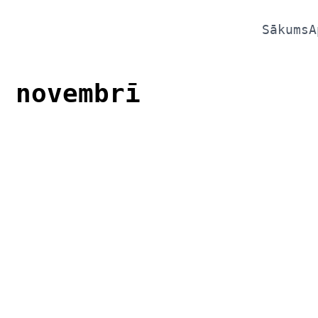
Sākums
A
 novembrī