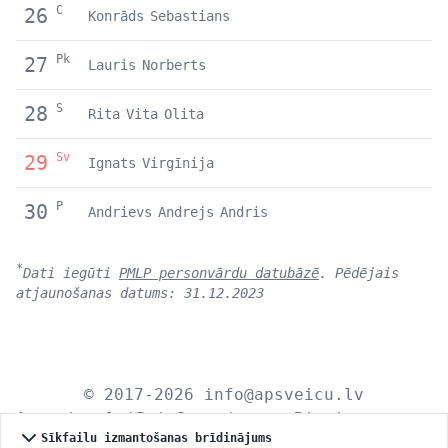
C
26
Konrāds
Sebastians
Pk
27
Lauris
Norberts
S
28
Rita
Vita
Olita
Sv
29
Ignats
Virgīnija
P
30
Andrievs
Andrejs
Andris
*
Dati iegūti
PMLP personvārdu datubāzē
. Pēdējais
atjaunošanas datums: 31.12.2023
© 2017-2026
info@apsveicu.lv
Apsveicu.lv
|
Privātums
|
Bioritmu
Sīkfailu izmantošanas brīdinājums
kalkulators