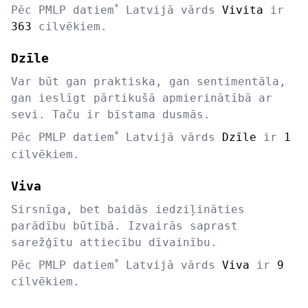
*
Pēc PMLP datiem
Latvijā vārds
Vivita
ir
363
cilvēkiem.
Dzīle
Var būt gan praktiska, gan sentimentāla,
gan ieslīgt pārtikušā apmierinātībā ar
sevi. Taču ir bīstama dusmās.
*
Pēc PMLP datiem
Latvijā vārds
Dzīle
ir
1
cilvēkiem.
Viva
Sirsnīga, bet baidās iedziļināties
parādību būtībā. Izvairās saprast
sarežģītu attiecību dīvainību.
*
Pēc PMLP datiem
Latvijā vārds
Viva
ir
9
cilvēkiem.