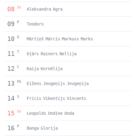
Sv
08
Aleksandra
Agra
P
09
Teodors
O
10
Mārtiņš
Mārcis
Markuss
Marks
T
11
Ojārs
Rainers
Nellija
C
12
Kaija
Kornēlija
Pk
13
Eižens
Jevgeņijs
Jevgeņija
S
14
Fricis
Vikentijs
Vincents
Sv
15
Leopolds
Undīne
Unda
P
16
Banga
Glorija