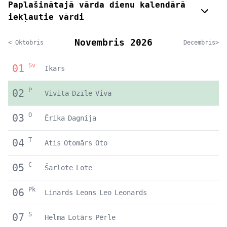
Paplašinātajā vārda dienu kalendārā
iekļautie vārdi
Novembris 2026
< Oktobris
Decembris>
Sv
01
Ikars
P
02
Vivita
Dzīle
Viva
O
03
Ērika
Dagnija
T
04
Atis
Otomārs
Oto
C
05
Šarlote
Lote
Pk
06
Linards
Leons
Leo
Leonards
S
07
Helma
Lotārs
Pērle