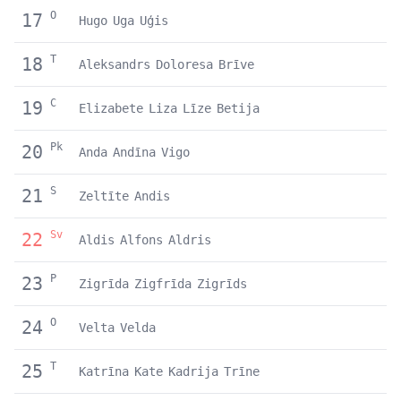
O
17
Hugo
Uga
Uģis
T
18
Aleksandrs
Doloresa
Brīve
C
19
Elizabete
Liza
Līze
Betija
Pk
20
Anda
Andīna
Vigo
S
21
Zeltīte
Andis
Sv
22
Aldis
Alfons
Aldris
P
23
Zigrīda
Zigfrīda
Zigrīds
O
24
Velta
Velda
T
25
Katrīna
Kate
Kadrija
Trīne