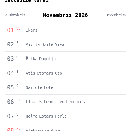
iekļautie vārdi
Novembris 2026
< Oktobris
Decembris>
Sv
01
Ikars
P
02
Vivita
Dzīle
Viva
O
03
Ērika
Dagnija
T
04
Atis
Otomārs
Oto
C
05
Šarlote
Lote
Pk
06
Linards
Leons
Leo
Leonards
S
07
Helma
Lotārs
Pērle
Sv
08
Aleksandra
Agra