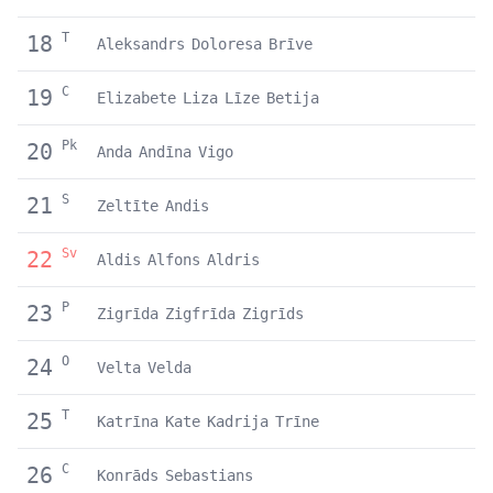
T
18
Aleksandrs
Doloresa
Brīve
C
19
Elizabete
Liza
Līze
Betija
Pk
20
Anda
Andīna
Vigo
S
21
Zeltīte
Andis
Sv
22
Aldis
Alfons
Aldris
P
23
Zigrīda
Zigfrīda
Zigrīds
O
24
Velta
Velda
T
25
Katrīna
Kate
Kadrija
Trīne
C
26
Konrāds
Sebastians