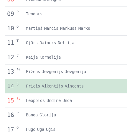
P
09
Teodors
O
10
Mārtiņš
Mārcis
Markuss
Marks
T
11
Ojārs
Rainers
Nellija
C
12
Kaija
Kornēlija
Pk
13
Eižens
Jevgeņijs
Jevgeņija
S
14
Fricis
Vikentijs
Vincents
Sv
15
Leopolds
Undīne
Unda
P
16
Banga
Glorija
O
17
Hugo
Uga
Uģis