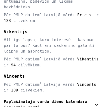
untumains, padevīgs un līksms
bezbēdnieks.
*
Pēc PMLP datiem
Latvijā vārds
Fricis
ir
133
cilvēkiem.
Vikentijs
Viltīgs lapsa, kuru interesē - kas man
par to būs? Kaut arī saskarsmē galanti
laipns un asprātīgs.
*
Pēc PMLP datiem
Latvijā vārds
Vikentijs
ir
94
cilvēkiem.
Vincents
*
Pēc PMLP datiem
Latvijā vārds
Vincents
ir
109
cilvēkiem.
Paplašinātajā vārda dienu kalendārā