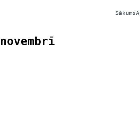
Sākums
A
novembrī