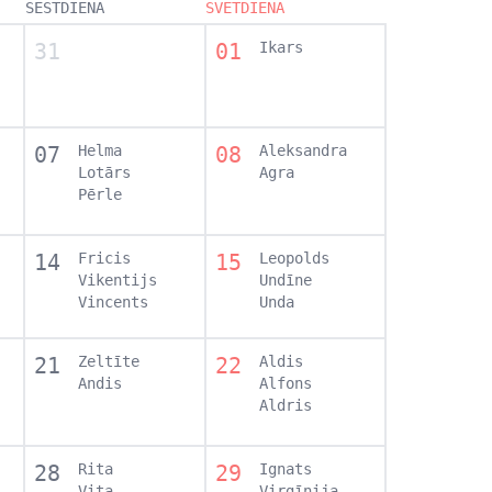
SESTDIENA
SVĒTDIENA
31
01
Ikars
07
Helma
08
Aleksandra
Lotārs
Agra
Pērle
14
Fricis
15
Leopolds
Vikentijs
Undīne
Vincents
Unda
21
Zeltīte
22
Aldis
Andis
Alfons
Aldris
28
Rita
29
Ignats
Vita
Virgīnija