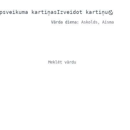
psveikuma kartiņas
Izveidot kartiņu
Vārda diena:
Askolds, Aisma