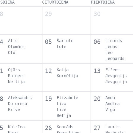
EŠDIENA
CETURTDIENA
PIEKTDIENA
8
29
30
4
Atis
05
Šarlote
06
Linards
Otomārs
Lote
Leons
Oto
Leo
Leonards
1
Ojārs
12
Kaija
13
Eižens
Rainers
Kornēlija
Jevgeņijs
Nellija
Jevgeņija
8
Aleksandrs
19
Elizabete
20
Anda
Doloresa
Liza
Andīna
Brīve
Līze
Vigo
Betija
5
Katrīna
26
Konrāds
27
Lauris
Kate
Sebastians
Norberts