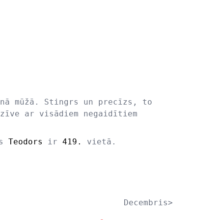
nā mūžā. Stingrs un precīzs, to
zīve ar visādiem negaidītiem
ds
Teodors
ir
419.
vietā.
Decembris>