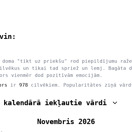
vin:
 doma "tikt uz priekšu" rod piepildījumu raže
ilvēkus un tikai tad spriež un lemj. Bagāta d
ors vienmēr dod pozitīvām emocijām.
ors
ir
978
cilvēkiem. Popularitātes ziņā vār
 kalendārā iekļautie vārdi
Novembris 2026