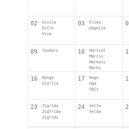
02
Vivita
03
Ērika
0
Dzīle
Dagnija
Viva
09
Teodors
10
Mārtiņš
1
Mārcis
Markuss
Marks
16
Banga
17
Hugo
1
Glorija
Uga
Uģis
23
Zigrīda
24
Velta
2
Zigfrīda
Velda
Zigrīds