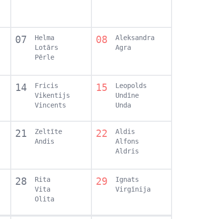
07
Helma
08
Aleksandra
Lotārs
Agra
Pērle
14
Fricis
15
Leopolds
Vikentijs
Undīne
Vincents
Unda
21
Zeltīte
22
Aldis
Andis
Alfons
Aldris
28
Rita
29
Ignats
Vita
Virgīnija
Olita