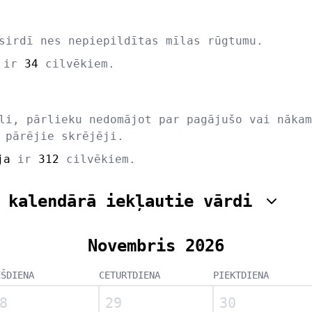
sirdī nes nepiepildītas mīlas rūgtumu.
ir
34
cilvēkiem.
li, pārlieku nedomājot par pagājušo vai nākam
 pārējie skrējēji.
ja
ir
312
cilvēkiem.
 kalendārā iekļautie vārdi
Novembris 2026
EŠDIENA
CETURTDIENA
PIEKTDIENA
8
29
30