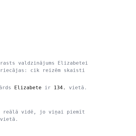
rasts valdzinājums Elizabetei
riecājas: cik reizēm skaisti
vārds
Elizabete
ir
134.
vietā.
 reālā vidē, jo viņai piemīt
vietā.