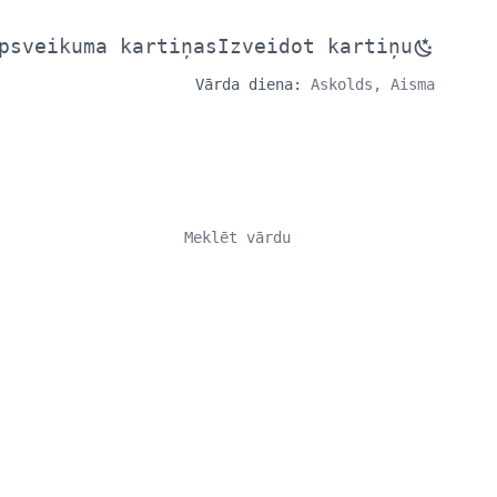
psveikuma kartiņas
Izveidot kartiņu
Vārda diena:
Askolds, Aisma