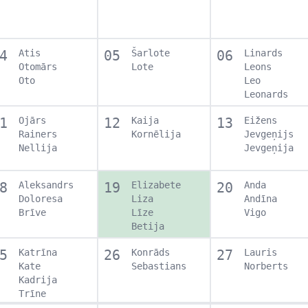
4
Atis
05
Šarlote
06
Linards
Otomārs
Lote
Leons
Oto
Leo
Leonards
1
Ojārs
12
Kaija
13
Eižens
Rainers
Kornēlija
Jevgeņijs
Nellija
Jevgeņija
8
Aleksandrs
19
Elizabete
20
Anda
Doloresa
Liza
Andīna
Brīve
Līze
Vigo
Betija
5
Katrīna
26
Konrāds
27
Lauris
Kate
Sebastians
Norberts
Kadrija
Trīne