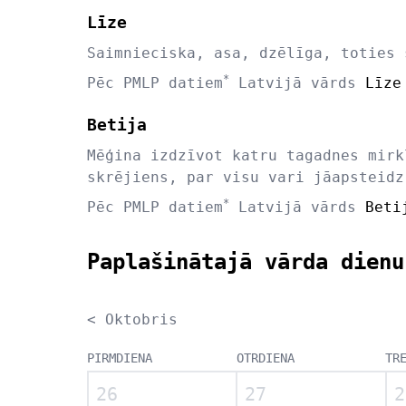
Līze
Saimnieciska, asa, dzēlīga, toties 
*
Pēc PMLP datiem
Latvijā vārds
Līze
Betija
Mēģina izdzīvot katru tagadnes mirk
skrējiens, par visu vari jāapsteidz
*
Pēc PMLP datiem
Latvijā vārds
Beti
Paplašinātajā vārda dienu
< Oktobris
PIRMDIENA
OTRDIENA
TR
26
27
2