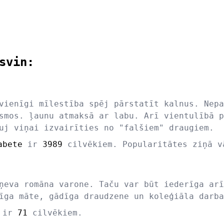
svin:
vienīgi mīlestība spēj pārstatīt kalnus. Nepa
smos. ļaunu atmaksā ar labu. Arī vientulībā p
uj viņai izvairīties no "falšiem" draugiem.
abete
ir
3989
cilvēkiem. Popularitātes ziņā 
ņeva romāna varone. Taču var būt iederīga arī
īga māte, gādīga draudzene un koleģiāla darba
ir
71
cilvēkiem.