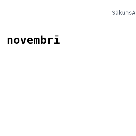
Sākums
A
 novembrī