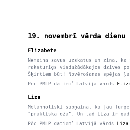
19. novembrī vārda dienu 
Elizabete
Nemaina savus uzskatus un zina, ka 
raksturīgs visdažādākajos dzīves po
Šķirtiem būt! Novērošanas spējas ļa
*
Pēc PMLP datiem
Latvijā vārds
Eliz
Liza
Melanholiski sapņaina, kā jau Turge
"praktiskā oža". Un tad Liza ir gād
*
Pēc PMLP datiem
Latvijā vārds
Liza